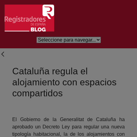
Eduki nagusira joan
Cataluña regula el
alojamiento con espacios
compartidos
El Gobierno de la Generalitat de Cataluña ha
aprobado un Decreto Ley para regular una nueva
tipología habitacional, la de los alojamientos con