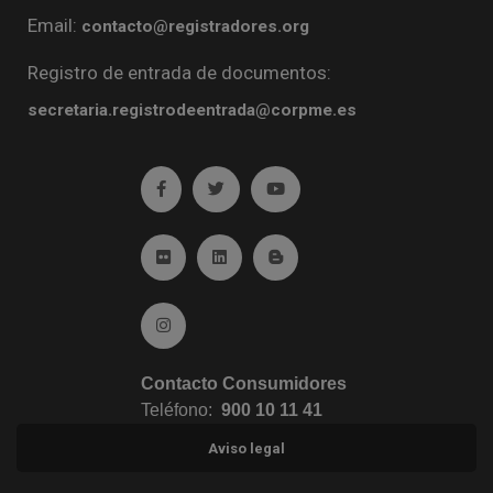
Email:
contacto@registradores.org
Registro de entrada de documentos:
secretaria.registrodeentrada@corpme.es
Ir a facebook (abre en ventana nueva)
Ir a twitter (abre en ventana nueva)
Ir a YouTube (abre en venta
Ir a Flickr (abre en ventana nueva)
Ir a Linkedin (abre en ventana nueva)
Ir al Blog (abre en ventana n
Ir a Instagram (abre en ventana nueva)
Contacto Consumidores
Teléfono:
900 10 11 41
Aviso legal