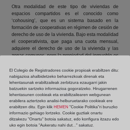
Otra modalidad de este tipo de viviendas de
espacios compartidos es el conocido como
‘cohousing’, que es un sistema basado en la
formación de cooperativas en régimen de cesión de
derecho de uso de la vivienda. Bajo esta modalidad
el cooperativista, que paga una cuota mensual,
adquiere el derecho de uso de la vivienda y las
zonas comunes, pero la propiedad del inmueble es
de la cooperativa.
El Colegio de Registradores cookie propioak erabiltzen ditu:
La principal diferencia entre el’ coliving’ y el
nabigazioa ahalbidetzeko beharrezkoak direnak eta
‘cohousing’ es que el primero está concebido para
lehentasunak erabiltzaileak zerbitzura ezaugarri jakin
estancias ocasionales, mientras que el segundo
batzuekin sartzeko informazioa gogoratzeko. Hirugarrenen
tiene una clara intención de permanencia de sus
lehentasunen cookieak eta erabiltzailearen webgunean
erabilera aztertzeko analisi-helburuetarako cookieak ere
titulares. Así, el ‘coliving’ se desarrolla más entre
erabiltzen ditu. Egin klik
HEMEN
"Cookie Politika"ri buruzko
jóvenes profesionales, mientras que el ‘cohousing’
informazio gehiago lortzeko. Cookie guztiak onartu
tiene mayor aceptación entre grupos familiares,
ditzakezu "Onartu" botoia sakatuz, edo konfigura itzazu edo
personas mayores o colectivos con intereses
uko egin botoia "Aukeratu nahi dut..." sakatuz.
similares.