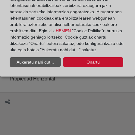
lehentasunak erabiltzaileak zerbitzura ezaugarri jakin
batzuekin sartzeko informazioa gogoratzeko. Hirugarrenen
lehentasunen cookieak eta erabiltzailearen webgunean
erabilera aztertzeko analisi-helburuetarako cookieak ere
¿Qué documentos debo aportar al Registro para
erabiltzen ditu. Egin klik
HEMEN
"Cookie Politika"ri buruzko
la inscripción de una herencia?
informazio gehiago lortzeko. Cookie guztiak onartu
ditzakezu "Onartu" botoia sakatuz, edo konfigura itzazu edo
uko egin botoia "Aukeratu nahi dut..." sakatuz.
Aukeratu nahi dut...
Onartu
Comunidades de propietarios y Registro: libros de
actas y modificación del título constitutivo de la
Propiedad Horizontal