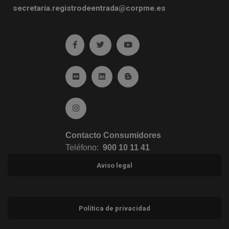
secretaria.registrodeentrada@corpme.es
Ir a facebook (abre en ventana nueva)
Ir a twitter (abre en ventana nueva)
Ir a YouTube (abre en venta
Ir a Flickr (abre en ventana nueva)
Ir a Linkedin (abre en ventana nueva)
Ir al Blog (abre en ventana n
Ir a Instagram (abre en ventana nueva)
Contacto Consumidores
Teléfono:
900 10 11 41
Aviso legal
Política de privacidad