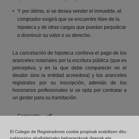
Y por último, si se desea vender el inmueble, el
comprador exigirá que se encuentre libre de la
hipoteca y de otras cargas que puedan perjudicar
o disminuir su valor o su derecho.
La cancelación de hipoteca conlleva el pago de los
aranceles notariales por la escritura pública (que es
preceptiva, y en la que debe comparecer no el
deudor sino la entidad acreedora) y los aranceles
registrales por su inscripción, además de los
honorarios profesionales si se opta por contratar a
un gestor para su tramitación.
Compartir:
El Colegio de Registradores cookie propioak erabiltzen ditu:
nabigazioa ahalbidetzeko beharrezkoak direnak eta