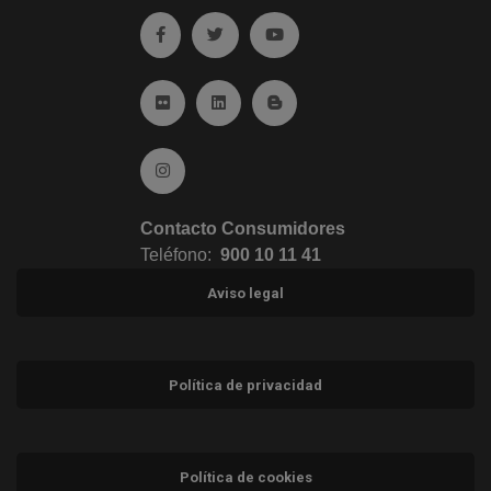
Ir a facebook (abre en ventana nueva)
Ir a twitter (abre en ventana nueva)
Ir a YouTube (abre en venta
Ir a Flickr (abre en ventana nueva)
Ir a Linkedin (abre en ventana nueva)
Ir al Blog (abre en ventana n
Ir a Instagram (abre en ventana nueva)
Contacto Consumidores
Teléfono:
900 10 11 41
Aviso legal
Política de privacidad
Política de cookies