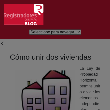
Eduki nagusira joan
Cómo unir dos viviendas
La Ley de
Propiedad
Horizontal
permite unir
o dividir los
elementos
independie
ntes y