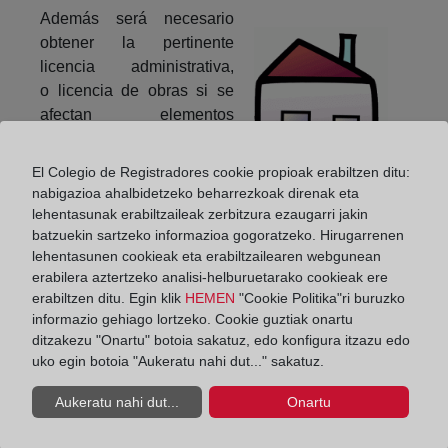
Además será necesario
obtener la pertinente
licencia administrativa,
o licencia de obras si se
afectan elementos
estructurales, o bien,
además, licencia expresa
El Colegio de Registradores cookie propioak erabiltzen ditu:
de la administración
nabigazioa ahalbidetzeko beharrezkoak direnak eta
competente, generalmente
lehentasunak erabiltzaileak zerbitzura ezaugarri jakin
la local, si se crean más
batzuekin sartzeko informazioa gogoratzeko. Hirugarrenen
lehentasunen cookieak eta erabiltzailearen webgunean
elementos privativos de los
erabilera aztertzeko analisi-helburuetarako cookieak ere
que existían en el
erabiltzen ditu. Egin klik
HEMEN
"Cookie Politika"ri buruzko
edificio. Es conveniente consultar las ordenanzas
informazio gehiago lortzeko. Cookie guztiak onartu
municipales.
ditzakezu "Onartu" botoia sakatuz, edo konfigura itzazu edo
uko egin botoia "Aukeratu nahi dut..." sakatuz.
Compartir:
Aukeratu nahi dut...
Onartu