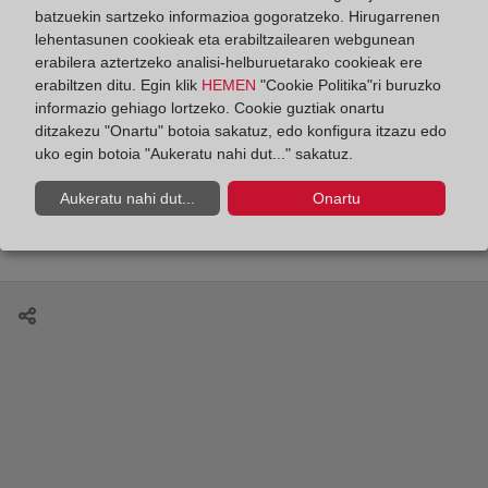
batzuekin sartzeko informazioa gogoratzeko. Hirugarrenen
lehentasunen cookieak eta erabiltzailearen webgunean
erabilera aztertzeko analisi-helburuetarako cookieak ere
erabiltzen ditu. Egin klik
HEMEN
"Cookie Politika"ri buruzko
¿Qué tipos de certificaciones registrales existen?
informazio gehiago lortzeko. Cookie guztiak onartu
ditzakezu "Onartu" botoia sakatuz, edo konfigura itzazu edo
uko egin botoia "Aukeratu nahi dut..." sakatuz.
Aukeratu nahi dut...
Onartu
¿Qué derechos se inscriben en el Registro de la
Propiedad?