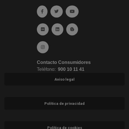
Ir a facebook (abre en ventana nueva)
Ir a twitter (abre en ventana nueva)
Ir a YouTube (abre en venta
Ir a Flickr (abre en ventana nueva)
Ir a Linkedin (abre en ventana nueva)
Ir al Blog (abre en ventana n
Ir a Instagram (abre en ventana nueva)
Contacto Consumidores
Teléfono:
900 10 11 41
Aviso legal
Política de privacidad
Política de cookies