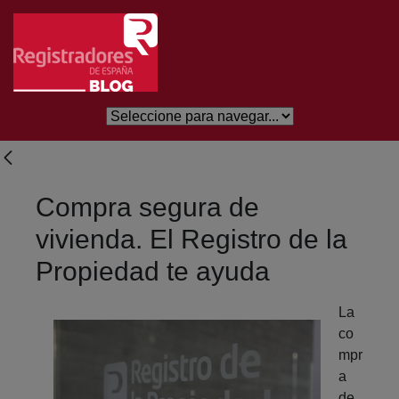
Eduki nagusira joan
Compra segura de
vivienda. El Registro de la
Propiedad te ayuda
La
co
mpr
a
de