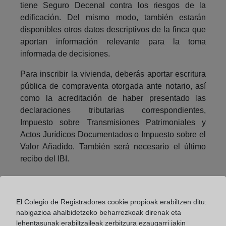
tiene Seguro Decenal contra los riesgos de la
edificación. Del mismo modo, también estarán
disponibles otros datos descriptivos de la finca que
aportan información relevante para la toma
informada de decisiones.
Para inscribir la vivienda, deberás aportar escritura
pública de compraventa otorgada ante notario, así
como la acreditación de haber presentado las
declaraciones tributarias correspondientes,
Impuesto sobre Transmisiones Patrimoniales y
Actos Jurídicos Documentados o Impuesto sobre el
Valor Añadido. También será necesario el último
recibo del IBI.
Compartir:
El Colegio de Registradores cookie propioak erabiltzen ditu:
nabigazioa ahalbidetzeko beharrezkoak direnak eta
lehentasunak erabiltzaileak zerbitzura ezaugarri jakin