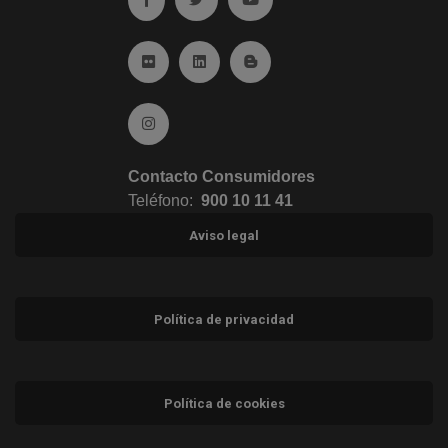
Ir a Flickr (abre en ventana nueva)
Ir a Linkedin (abre en ventana nueva)
Ir al Blog (abre en ventana n
Ir a Instagram (abre en ventana nueva)
Contacto Consumidores
Teléfono:
900 10 11 41
Aviso legal
Política de privacidad
Política de cookies