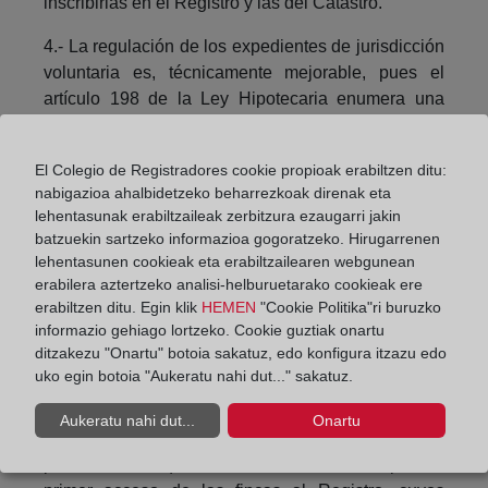
inscribirlas en el Registro y las del Catastro.
4.- La regulación de los expedientes de jurisdicción
voluntaria es, técnicamente mejorable, pues el
artículo 198 de la Ley Hipotecaria enumera una
serie de procedimientos que tienen por objeto
concordar la realidad física y jurídica extrarregistral,
El Colegio de Registradores cookie propioak erabiltzen ditu:
confundiendo los términos a concordar, que son la
nabigazioa ahalbidetzeko beharrezkoak direnak eta
realidad jurídica registral con la extrarregistral,
lehentasunak erabiltzaileak zerbitzura ezaugarri jakin
respecto al objeto del derecho, la finca. En segundo
batzuekin sartzeko informazioa gogoratzeko. Hirugarrenen
lugar, porque confunde la identificación de la finca,
lehentasunen cookieak eta erabiltzailearen webgunean
para lo que no es necesaria la intervención de los
erabilera aztertzeko analisi-helburuetarako cookieak ere
colindantes, con su deslinde, donde sí lo es. Al
erabiltzen ditu. Egin klik
HEMEN
"Cookie Politika"ri buruzko
informazio gehiago lortzeko. Cookie guztiak onartu
exigir su intervención en todo caso, se dificulta el
ditzakezu "Onartu" botoia sakatuz, edo konfigura itzazu edo
acceso de la representación georreferenciada al
uko egin botoia "Aukeratu nahi dut..." sakatuz.
Registro y la inmatriculación de nuevas fincas,
posibilitando una nueva profesión, la del
Aukeratu nahi dut...
Onartu
colindante; se suprime la inmatriculación por título
público, medio que ha sido el más utilizado para el