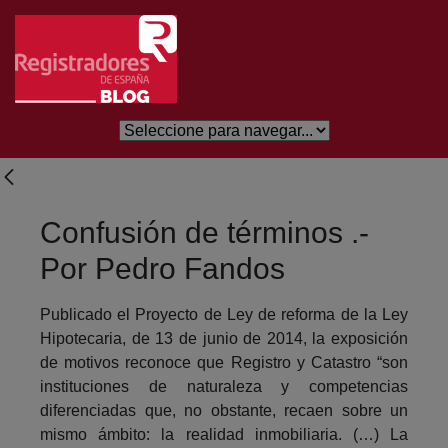
Eduki nagusira joan
Confusión de términos .-
Por Pedro Fandos
Publicado el Proyecto de Ley de reforma de la Ley
Hipotecaria, de 13 de junio de 2014, la exposición
de motivos reconoce que Registro y Catastro “son
instituciones de naturaleza y competencias
diferenciadas que, no obstante, recaen sobre un
mismo ámbito: la realidad inmobiliaria. (…) La