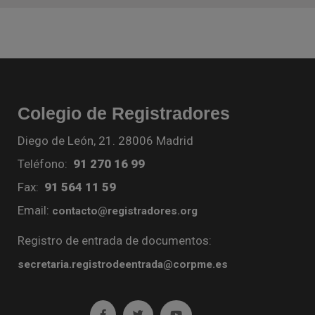
Colegio de Registradores
Diego de León, 21. 28006 Madrid
Teléfono:
91 270 16 99
Fax:
91 564 11 59
Email:
contacto@registradores.org
Registro de entrada de documentos:
secretaria.registrodeentrada@corpme.es
Ir a facebook (abre en ventana nueva)
Ir a twitter (abre en ventana nueva)
Ir a YouTube (abre en venta