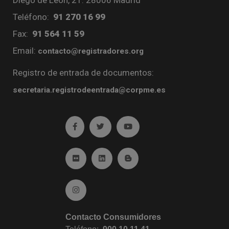
Teléfono:
91 270 16 99
Fax:
91 564 11 59
Email:
contacto@registradores.org
Registro de entrada de documentos:
secretaria.registrodeentrada@corpme.es
Ir a facebook (abre en ventana nueva)
Ir a twitter (abre en ventana nueva)
Ir a YouTube (abre en venta
Ir a Flickr (abre en ventana nueva)
Ir a Linkedin (abre en ventana nueva)
Ir al Blog (abre en ventana n
Ir a Instagram (abre en ventana nueva)
Contacto Consumidores