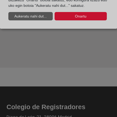
ditzakezu "Onartu" botoia sakatuz, edo konfigura itzazu edo
uko egin botoia "Aukeratu nahi dut..." sakatuz.
Aukeratu nahi dut...
Onartu
Colegio de Registradores
Diego de León, 21. 28006 Madrid