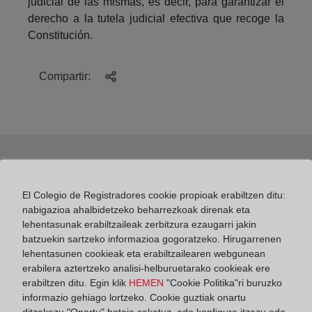
judicial de las mismas, es decir, para garantizar el
derecho a la tutela judicial efectiva que recoge la
Constitución.
Compartir:
Ventajas de la inscripción del alquiler de una
El Colegio de Registradores cookie propioak erabiltzen ditu:
vivienda en el Registro de la Propiedad
nabigazioa ahalbidetzeko beharrezkoak direnak eta
lehentasunak erabiltzaileak zerbitzura ezaugarri jakin
batzuekin sartzeko informazioa gogoratzeko. Hirugarrenen
lehentasunen cookieak eta erabiltzailearen webgunean
erabilera aztertzeko analisi-helburuetarako cookieak ere
¿Qué documentos debo aportar al Registro para la
erabiltzen ditu. Egin klik
HEMEN
"Cookie Politika"ri buruzko
inscripción de una herencia?
informazio gehiago lortzeko. Cookie guztiak onartu