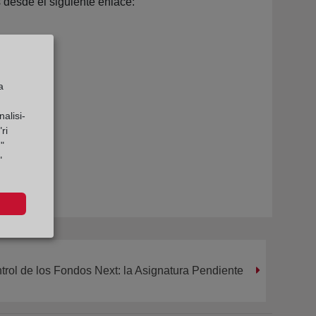
desde el siguiente enlace:
a
alisi-
ri
"
"
trol de los Fondos Next: la Asignatura Pendiente