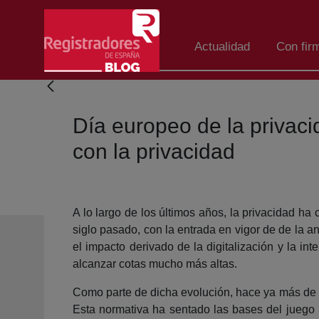
Eduki nagusira joan
Actualidad
Con fir
Día europeo de la privac
con la privacidad
A lo largo de los últimos años, la privacidad h
siglo pasado, con la entrada en vigor de de la a
el impacto derivado de la digitalización y la int
alcanzar cotas mucho más altas.
Como parte de dicha evolución, hace ya más de c
Esta normativa ha sentado las bases del juego 