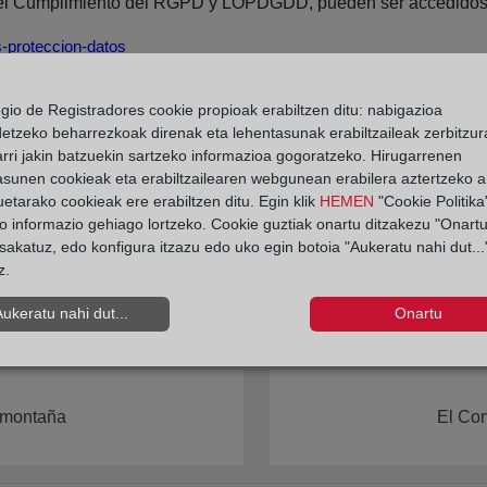
n el Cumplimiento del RGPD y LOPDGDD, pueden ser accedidos 
s-proteccion-datos
egio de Registradores cookie propioak erabiltzen ditu: nabigazioa
Privacidad del CORPME.
detzeko beharrezkoak direnak eta lehentasunak erabiltzaileak zerbitzur
rri jakin batzuekin sartzeko informazioa gogoratzeko. Hirugarrenen
asunen cookieak eta erabiltzailearen webgunean erabilera aztertzeko an
etarako cookieak ere erabiltzen ditu. Egin klik
HEMEN
"Cookie Politika"
o informazio gehiago lortzeko. Cookie guztiak onartu ditzakezu "Onartu
sakatuz, edo konfigura itzazu edo uko egin botoia "Aukeratu nahi dut...
z.
Aukeratu nahi dut...
Onartu
y montaña
El Con