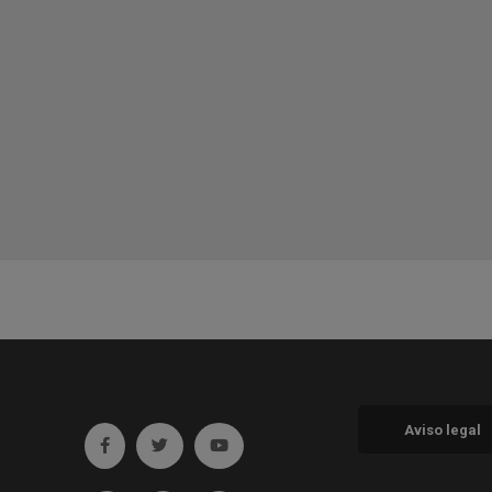
Aviso legal
Ir a facebook (abre en ventana nueva)
Ir a twitter (abre en ventana nueva)
Ir a YouTube (abre en ventana nueva