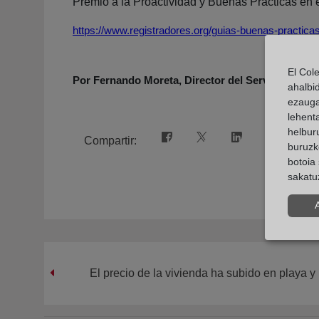
Premio a la Proactividad y Buenas Prácticas e
https://www.registradores.org/guias-buenas-practica
El Col
Por Fernando Moreta, Director del Servicio de 
ahalbi
ezauga
lehent
helburu
Compartir:
buruzk
botoia 
sakatu
El precio de la vivienda ha subido en playa 