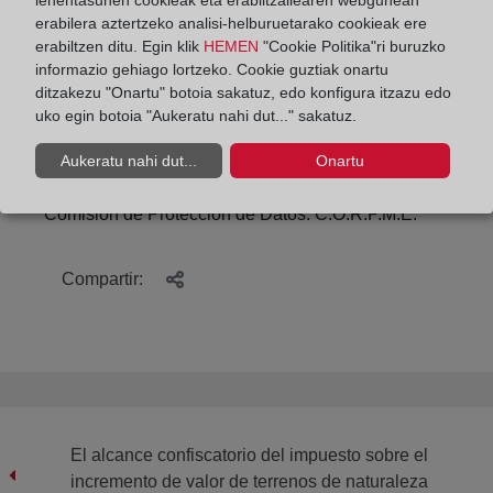
lehentasunen cookieak eta erabiltzailearen webgunean
tecnología de la agresividad de los delincuentes
erabilera aztertzeko analisi-helburuetarako cookieak ere
cibernéticos, incansables en su propósito de
erabiltzen ditu. Egin klik
HEMEN
"Cookie Politika"ri buruzko
capturar los datos que conforman nuestra identidad
informazio gehiago lortzeko. Cookie guztiak onartu
digital considerados el oro del siglo XXI.
ditzakezu "Onartu" botoia sakatuz, edo konfigura itzazu edo
uko egin botoia "Aukeratu nahi dut..." sakatuz.
Aukeratu nahi dut...
Onartu
Por Vicente Domínguez Calatayud
Comisión de Protección de Datos. C.O.R.P.M.E.
Compartir:
El alcance confiscatorio del impuesto sobre el
incremento de valor de terrenos de naturaleza