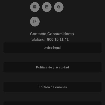
Ir a Flickr (abre en ventana nueva)
Ir a Linkedin (abre en ventana nueva)
Ir al Blog (abre en ventana n
Ir a Instagram (abre en ventana nueva)
Contacto Consumidores
Teléfono:
900 10 11 41
Aviso legal
Política de privacidad
Política de cookies