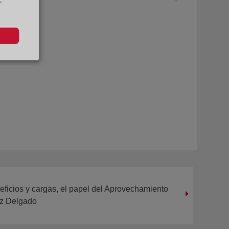
"
eficios y cargas, el papel del Aprovechamiento
ez Delgado