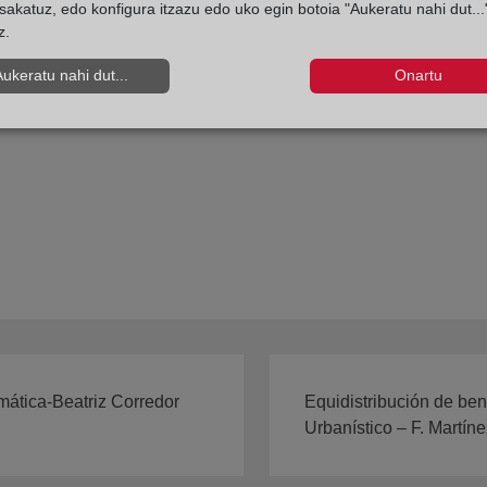
sakatuz, edo konfigura itzazu edo uko egin botoia "Aukeratu nahi dut...
z.
Aukeratu nahi dut...
Onartu
ormática-Beatriz Corredor
Equidistribución de ben
Urbanístico – F. Martín