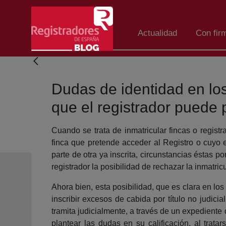
Eduki nagusira joan
Actualidad
Con fir
Dudas de identidad en lo
que el registrador puede
Cuando se trata de inmatricular fincas o registr
finca que pretende acceder al Registro o cuyo e
parte de otra ya inscrita, circunstancias éstas po
registrador la posibilidad de rechazar la inmatri
Ahora bien, esta posibilidad, que es clara en los
inscribir excesos de cabida por título no judic
tramita judicialmente, a través de un expediente
plantear las dudas en su calificación, al trat