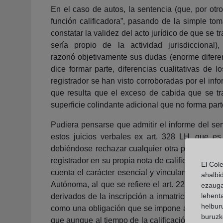
En el caso de autos, la sentencia (que, por otr
función calificadora”, pasando de la simple tom
constatar la validez del acto jurídico de que se t
sería propio de la actividad jurisdiccional
razonó objetivamente sus dudas (enorme diferenc
dice formar parte, diferencias cualitativas de
registrador se han visto corroboradas por el in
que resulta que el exceso de cabida que se tra
superficie colindante adicional que no forma parte 
Pudiera pensarse que admitir el informe del serv
estos juicios verbales ex art. 328 LH, que es
debiéndose rechazar cualquier otra pretensión
registrador en su propia nota de calificación ya
El Col
cuenta el carácter esencial y vinculante de tal 
ahalbi
Autónoma, al que se refiere el art. 22 de la Ley
ezauga
lehent
derivados de la inscripción a inmatriculaciones
helburu
como una obligación que se impone al registrador
buruzk
que aunque al tiempo de la calificación no se h