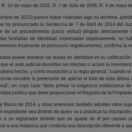
, R. 10 de mayo de 2002, R. 7 de Julio de 2006, R. 4 de mayo d
mbre de 2013) parece haber matizado algo su doctrina, admitie
o se ha pronunciado la Sentencia de 7 de Abril de 2014 del Ju
se de un procedimiento (juicio verbal) dirigido directamente 
udas fundadas de identidad, expresadas objetivamente, no hab
 veremos finalmente se pronunció negativamente), confirma la 
trador puede plantear las dudas de identidad en su calificació
 que el auto judicial desvirtúe las mismas o aclare la inexistenc
ubiera hecho, y como excepción a la regla general, “cuando el 
crita encubre la pretensión de aplicar el folio de esta última a
ional”, en cuyo caso “debe primar la exigencia institucional de
ridad jurídica que debe proporcionar el Registro de la Propieda
e Marzo de 2014, y otras anteriores también admiten otros sup
ar el expediente sea distinto de quien va a practicar la inscripció
r a un registrador distinto que se aparte de él por causas j
base a una instancia que contenía una descripción diferente a aqu