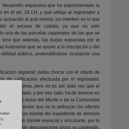
el “desarrollo expansivo que ha experimentado la
 en el art. 18 LH, y que obliga al registrador a
u actuación al acto mismo, sin interferir en lo que
nscribir el exceso de cabida, ya que no sólo
lo una de las parcelas catastrales de las que se
s), sino que además, las dudas expuestas por el
dad Autónoma que se opone a la inscripción y del
utilidad pública, pretendiéndose incorporar una
ficación registral) podía chocar con el objeto de
 de calificación efectuada por el registrador,
iempo y forma, pero no es así, toda vez que el
rme solicitado, y por otro lado, ha de tenerse en
l informe del titular del Monte o de la Comunidad
a
ropiedad y evitar que se le atribuyan los efectos
alisi-
no es tanto un trámite del expediente de dominio
ri
egistral un trámite esencial y vinculante, por lo
"
ador), no puede desconocerse ahora su contenido,