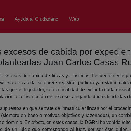
ma
Ayuda al Ciudadano
Web
s excesos de cabida por expedien
 plantearlas-Juan Carlos Casas R
ar excesos de cabida de fincas ya inscritas, frecuentemente pu
xceso de cabida se quiere registrar, pudiera ya estar inmatr
r las que el legislador, con la finalidad de evitar la nada desea
culación o la inscripción del exceso, alegando dudas fundadas de
 supuestos en que se trate de inmatricular fincas por el procedi
ial (siempre en base a motivos objetivos y razonados), en cam
 de dominio. En efecto, en estos casos, la DGRN ha venido reit
arse de un juicio que corresponde al juez, por ser éste quien