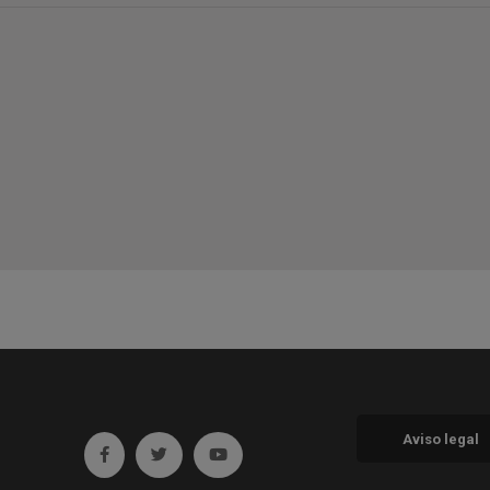
Aviso legal
Ir a facebook (abre en ventana nueva)
Ir a twitter (abre en ventana nueva)
Ir a YouTube (abre en ventana nueva