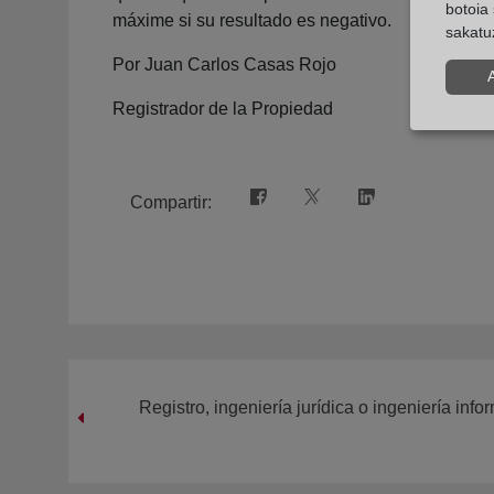
botoia 
máxime si su resultado es negativo.
sakatu
Por Juan Carlos Casas Rojo
Registrador de la Propiedad
Compartir:
Registro, ingeniería jurídica o ingeniería inf