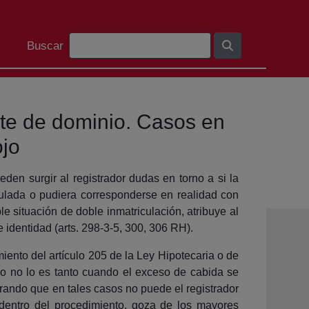
Bilaketa barra
Buscar
te de dominio. Casos en
ojo
eden surgir al registrador dudas en torno a si la
iculada o pudiera corresponderse en realidad con
ble situación de doble inmatriculación, atribuye al
 identidad (arts. 298-3-5, 300, 306 RH).
miento del artículo 205 de la Ley Hipotecaria o de
bio no lo es tanto cuando el exceso de cabida se
erando que en tales casos no puede el registrador
, dentro del procedimiento, goza de los mayores