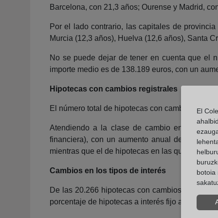
Barcelona, con 21,3 años; Ourense y Madrid, co
Por el lado contrario, las capitales de provinc
Murcia (12,3 años), Huelva (12,6 años), Santa Cru
No se puede dejar de tener en cuenta que el 
importe medio es de 138.189 euros, con un aumen
Hipotecas con cambios registrales
El número total de hipotecas con cambios en sus
El Col
ahalbi
Atendiendo a la clase de cambio en las cond
ezauga
financiera), con un aumento anual del 48,2%. 
lehent
mientras que el de hipotecas en las que cambia e
helburu
buruzk
Cambios en los tipos de interés
botoia 
sakatu
De las 20.266 hipotecas con cambios en sus con
porcentaje de hipotecas a interés fijo aumenta d