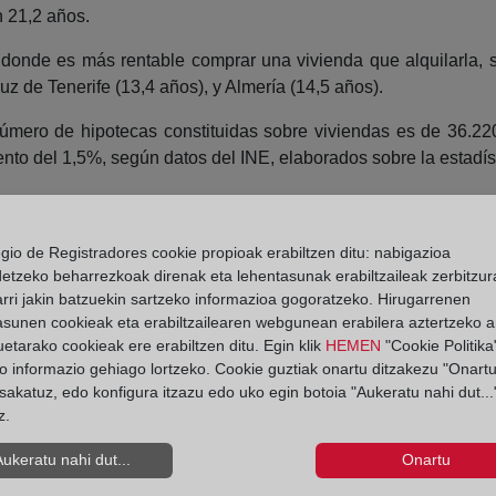
n 21,2 años.
ia donde es más rentable comprar una vivienda que alquilarla, 
z de Tenerife (13,4 años), y Almería (14,5 años).
número de hipotecas constituidas sobre viviendas es de 36.2
to del 1,5%, según datos del INE, elaborados sobre la estadís
 condiciones inscritas en los registros de la propiedad es de
egio de Registradores cookie propioak erabiltzen ditu: nabigazioa
detzeko beharrezkoak direnak eta lehentasunak erabiltzaileak zerbitzur
iciones, en noviembre se producen 17.043 novaciones (o mo
rri jakin batzuekin sartzeko informazioa gogoratzeko. Hirugarrenen
Por su parte, el número de operaciones que cambian de enti
asunen cookieak eta erabiltzailearen webgunean erabilera aztertzeko an
l titular del bien hipotecado (subrogaciones al deudor) descie
etarako cookieak ere erabiltzen ditu. Egin klik
HEMEN
"Cookie Politika"
o informazio gehiago lortzeko. Cookie guztiak onartu ditzakezu "Onartu
sakatuz, edo konfigura itzazu edo uko egin botoia "Aukeratu nahi dut...
z.
diciones, el 16,6% se deben a modificaciones en los tipos de
el 21,1% al 37,0%, mientras que el de hipotecas a interés varia
Aukeratu nahi dut...
Onartu