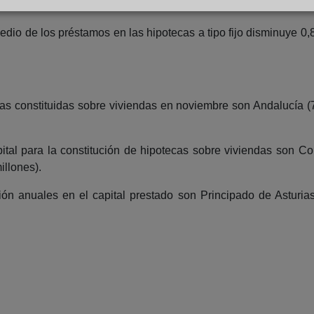
or porcentaje de hipotecas a tipo variable, tanto antes del cam
edio de los préstamos en las hipotecas a tipo fijo disminuye 0,8
 constituidas sobre viviendas en noviembre son Andalucía (
tal para la constitución de hipotecas sobre viviendas son Co
illones).
n anuales en el capital prestado son Principado de Asturias