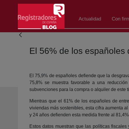
Eduki nagusira joan
Actualidad
Con fir
El 56% de los españoles d
El 75,9% de españoles defiende que la desgravac
75,8% se muestra favorable a una reducción 
subvenciones para la compra o alquiler de este t
Mientras que el 61% de los españoles de entre 
viviendas más sostenibles, esta cifra aumenta a
y 24 años defienden esta medida frente al 81,4% 
Estos datos muestran que las políticas fiscale