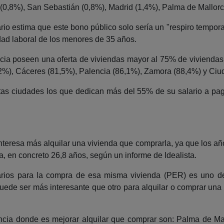
(0,8%), San Sebastián (0,8%), Madrid (1,4%), Palma de Mallorca 
rio estima que este bono público solo sería un "respiro tempor
edad laboral de los menores de 35 años.
ncia poseen una oferta de viviendas mayor al 75% de vivienda
,2%), Cáceres (81,5%), Palencia (86,1%), Zamora (88,4%) y Ciu
s ciudades los que dedican más del 55% de su salario a pagar
interesa más alquilar una vivienda que comprarla, ya que los añ
, en concreto 26,8 años, según un informe de Idealista.
arios para la compra de esa misma vivienda (PER) es uno d
puede ser más interesante que otro para alquilar o comprar una 
vincia donde es mejorar alquilar que comprar son: Palma de Ma