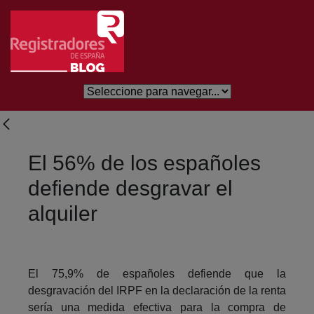
Eduki nagusira joan
El 56% de los españoles
defiende desgravar el
alquiler
El 75,9% de españoles defiende que la
desgravación del IRPF en la declaración de la renta
sería una medida efectiva para la compra de