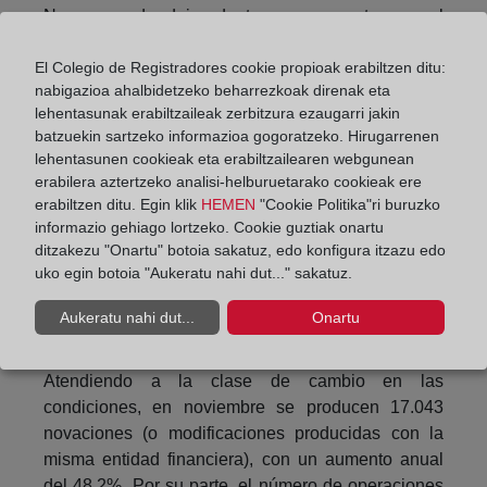
No se puede dejar de tener en cuenta que el
número de hipotecas constituidas sobre viviendas
es de 36.220, un 24,1% más que en noviembre de
El Colegio de Registradores cookie propioak erabiltzen ditu:
nabigazioa ahalbidetzeko beharrezkoak direnak eta
2020. El importe medio es de 138.189 euros, con
lehentasunak erabiltzaileak zerbitzura ezaugarri jakin
un aumento del 1,5%, según datos del INE,
batzuekin sartzeko informazioa gogoratzeko. Hirugarrenen
elaborados sobre la estadística del Coelgio de
lehentasunen cookieak eta erabiltzailearen webgunean
Registradores.
erabilera aztertzeko analisi-helburuetarako cookieak ere
erabiltzen ditu. Egin klik
HEMEN
"Cookie Politika"ri buruzko
Hipotecas con cambios registrales
informazio gehiago lortzeko. Cookie guztiak onartu
ditzakezu "Onartu" botoia sakatuz, edo konfigura itzazu edo
El número total de hipotecas con cambios en sus
uko egin botoia "Aukeratu nahi dut..." sakatuz.
condiciones inscritas en los registros de la
propiedad es de 20.266, un 43,4% más que en
Aukeratu nahi dut...
Onartu
noviembre de 2020.
Atendiendo a la clase de cambio en las
condiciones, en noviembre se producen 17.043
novaciones (o modificaciones producidas con la
misma entidad financiera), con un aumento anual
del 48,2%. Por su parte, el número de operaciones