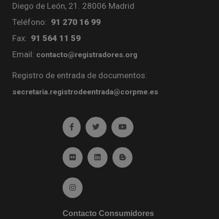
Diego de León, 21. 28006 Madrid
Teléfono:
91 270 16 99
Fax:
91 564 11 59
Email:
contacto@registradores.org
Registro de entrada de documentos:
secretaria.registrodeentrada@corpme.es
Ir a facebook (abre en ventana nueva)
Ir a twitter (abre en ventana nueva)
Ir a YouTube (abre en venta
Ir a Flickr (abre en ventana nueva)
Ir a Linkedin (abre en ventana nueva)
Ir al Blog (abre en ventana n
Ir a Instagram (abre en ventana nueva)
Contacto Consumidores