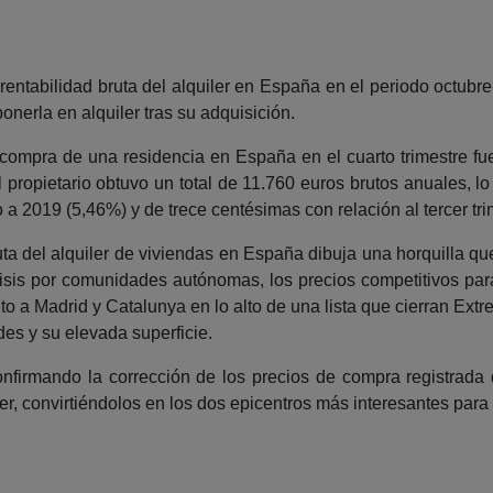
a rentabilidad bruta del alquiler en España en el periodo octubr
onerla en alquiler tras su adquisición.
 compra de una residencia en España en el cuarto trimestre f
propietario obtuvo un total de 11.760 euros brutos anuales, lo q
a 2019 (5,46%) y de trece centésimas con relación al tercer tr
uta del alquiler de viviendas en España dibuja una horquilla q
lisis por comunidades autónomas, los precios competitivos p
to a Madrid y Catalunya en lo alto de una lista que cierran Extr
es y su elevada superficie.
firmando la corrección de los precios de compra registrada d
, convirtiéndolos en los dos epicentros más interesantes para 