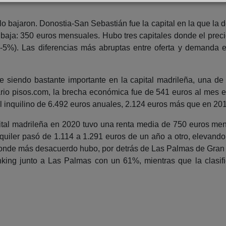
lo bajaron. Donostia-San Sebastián fue la capital en la que la
s baja: 350 euros mensuales. Hubo tres capitales donde el pre
a (-5%). Las diferencias más abruptas entre oferta y demand
gue siendo bastante importante en la capital madrileña, una 
ario pisos.com, la brecha económica fue de 541 euros al mes 
el inquilino de 6.492 euros anuales, 2.124 euros más que en 20
pital madrileña en 2020 tuvo una renta media de 750 euros me
quiler pasó de 1.114 a 1.291 euros de un año a otro, elevand
l donde más desacuerdo hubo, por detrás de Las Palmas de Gran
anking junto a Las Palmas con un 61%, mientras que la clasif