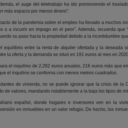
demás, el auge del teletrabajo ha ido promoviendo el trasla
ner más espacio por menos dinero”.
mpacto de la pandemia sobre el empleo ha llevado a muchos inq
os o a incurrir en impago en el peor”. Además, recuerda que 
ndo su paso hacia la propiedad debido a la incertidumbre que 
equilibrio entre la renta de alquiler ofertada y la deseada si
re la oferta y la demanda se situó en 191 euros al mes en 2020
para el inquilino de 2.292 euros anuales, 216 euros más que e
de que el inquilino se conforma con menos metros cuadrados.
antes de vivienda, no se puede ignorar que la crisis de la 
 de valores, mandando notablemente a la baja los tipos de inter
iliario español, donde hogares e inversores ven en la vivien
 inversión en inmuebles en un valor refugio. De hecho, los inm