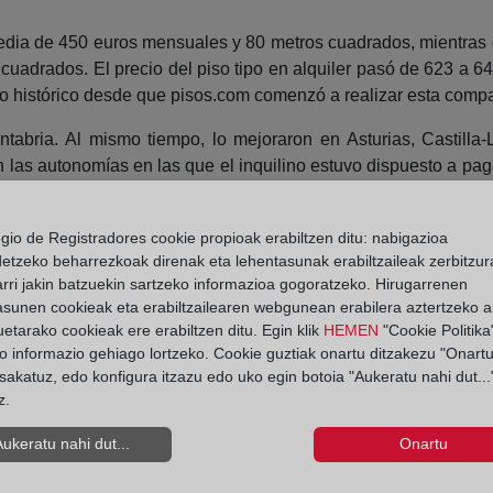
dia de 450 euros mensuales y 80 metros cuadrados, mientras 
cuadrados. El precio del piso tipo en alquiler pasó de 623 a 6
 histórico desde que pisos.com comenzó a realizar esta compa
ntabria. Al mismo tiempo, lo mejoraron en Asturias, Castil
on las autonomías en las que el inquilino estuvo dispuesto a pa
on con menos dinero para el alquiler: 350 euros mensuales. La
egio de Registradores cookie propioak erabiltzen ditu: nabigazioa
detzeko beharrezkoak direnak eta lehentasunak erabiltzaileak zerbitzur
onde estuvieron los inquilinos más insatisfechos y en las qu
rri jakin batzuekin sartzeko informazioa gogoratzeko. Hirugarrenen
taluña (46%).
asunen cookieak eta erabiltzailearen webgunean erabilera aztertzeko an
etarako cookieak ere erabiltzen ditu. Egin klik
HEMEN
"Cookie Politika"
uesto en 14 provincias, mientras que en tres lo rebajaron. M
o informazio gehiago lortzeko. Cookie guztiak onartu ditzakezu "Onartu
 euros de media. Les siguieron Baleares, Barcelona, Álava y
sakatuz, edo konfigura itzazu edo uko egin botoia "Aukeratu nahi dut...
s. Hubo ocho provincias donde la demanda superó a la oferta. 
z.
Aukeratu nahi dut...
Onartu