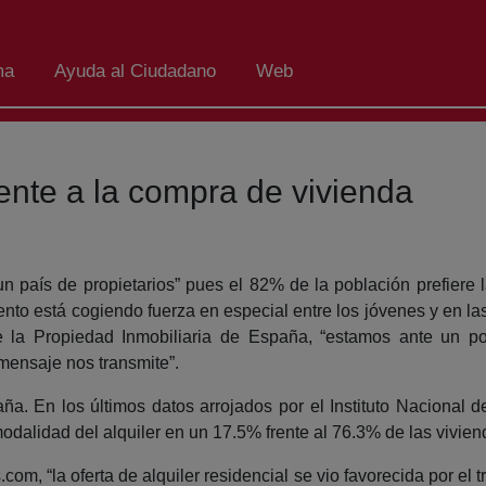
ma
Ayuda al Ciudadano
Web
rente a la compra de vivienda
 país de propietarios” pues el 82% de la población prefiere 
iento está cogiendo fuerza en especial entre los jóvenes y en l
e la Propiedad Inmobiliaria de España, “estamos ante un p
mensaje nos transmite”.
a. En los últimos datos arrojados por el Instituto Nacional d
modalidad del alquiler en un 17.5% frente al 76.3% de las vivien
om, “la oferta de alquiler residencial se vio favorecida por el tr