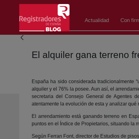
Eduki nagusira joan
Actualidad
Con fir
El alquiler gana terreno f
España ha sido considerada tradicionalmente “un
alquiler y el 76% la posee. Aun así, el arrendam
secretaria del Consejo General de Agentes d
atentamente la evolución de esta y analizar qué 
El arrendamiento está ganando terreno en Españ
puntos en el Índice de Propietarios, situando la 
Según Ferran Font, director de Estudios de pisos.c