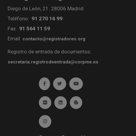
Diego de León, 21. 28006 Madrid
Teléfono:
91 270 16 99
Fax:
91 564 11 59
Email:
contacto@registradores.org
Registro de entrada de documentos:
secretaria.registrodeentrada@corpme.es
Ir a facebook (abre en ventana nueva)
Ir a twitter (abre en ventana nueva)
Ir a YouTube (abre en venta
Ir a Flickr (abre en ventana nueva)
Ir a Linkedin (abre en ventana nueva)
Ir al Blog (abre en ventana n
Ir a Instagram (abre en ventana nueva)