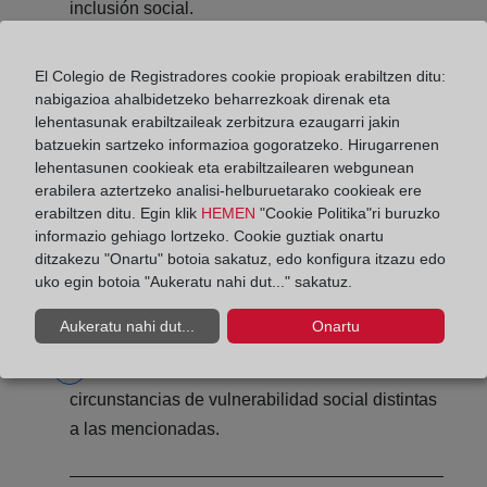
inclusión social.
El Colegio de Registradores cookie propioak erabiltzen ditu:
nabigazioa ahalbidetzeko beharrezkoak direnak eta
Personas mayores de sesenta años.
lehentasunak erabiltzaileak zerbitzura ezaugarri jakin
batzuekin sartzeko informazioa gogoratzeko. Hirugarrenen
lehentasunen cookieak eta erabiltzailearen webgunean
erabilera aztertzeko analisi-helburuetarako cookieak ere
Personas en situación de prejubilación o
erabiltzen ditu. Egin klik
HEMEN
"Cookie Politika"ri buruzko
informazio gehiago lortzeko. Cookie guztiak onartu
jubilación que mediante aval hayan asumido las
ditzakezu "Onartu" botoia sakatuz, edo konfigura itzazu edo
deudas de sus hijos o nietos.
uko egin botoia "Aukeratu nahi dut..." sakatuz.
Aukeratu nahi dut...
Onartu
Otras personas o unidades familiares con
circunstancias de vulnerabilidad social distintas
a las mencionadas.