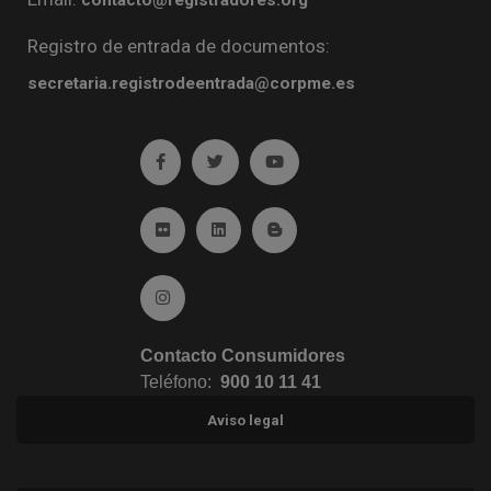
Registro de entrada de documentos:
secretaria.registrodeentrada@corpme.es
Ir a facebook (abre en ventana nueva)
Ir a twitter (abre en ventana nueva)
Ir a YouTube (abre en venta
Ir a Flickr (abre en ventana nueva)
Ir a Linkedin (abre en ventana nueva)
Ir al Blog (abre en ventana n
Ir a Instagram (abre en ventana nueva)
Contacto Consumidores
Teléfono:
900 10 11 41
Aviso legal