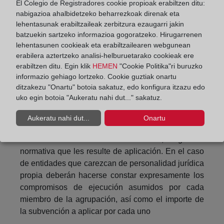
El Colegio de Registradores cookie propioak erabiltzen ditu:
Cuando los beneficiarios sean personas físicas
nabigazioa ahalbidetzeko beharrezkoak direnak eta
deberán poseer la nacionalidad española, o la de
lehentasunak erabiltzaileak zerbitzura ezaugarri jakin
batzuekin sartzeko informazioa gogoratzeko. Hirugarrenen
alguno de los Estados miembros de la Unión
lehentasunen cookieak eta erabiltzailearen webgunean
Europea o del Espacio Económico Europeo, Suiza,
erabilera aztertzeko analisi-helburuetarako cookieak ere
o el parentesco determinado por la normativa que
erabiltzen ditu. Egin klik
HEMEN
"Cookie Politika"ri buruzko
sea de aplicación. En el caso de los extranjeros no
informazio gehiago lortzeko. Cookie guztiak onartu
comunitarios deberán tener residencia legal en
ditzakezu "Onartu" botoia sakatuz, edo konfigura itzazu edo
España.
uko egin botoia "Aukeratu nahi dut..." sakatuz.
Cuando sean personas jurídicas deberán acreditar
Aukeratu nahi dut...
Onartu
o declarar expresamente en su solicitud que se
encuentran debidamente constituidas, según la
normativa que les resulte de aplicación. En el caso
de entidades que carezcan de personalidad jurídica
propia deberán hacerse constar expresamente los
compromisos de ejecución asumidos por cada
miembro de la agrupación, así como el importe de
la subvención a aplicar por cada uno