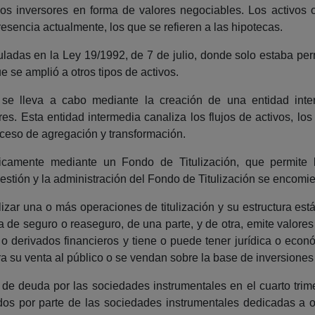
os inversores en forma de valores negociables. Los activos o
sencia actualmente, los que se refieren a las hipotecas.
ladas en la Ley 19/1992, de 7 de julio, donde solo estaba perm
 se amplió a otros tipos de activos.
os se lleva a cabo mediante la creación de una entidad int
es. Esta entidad intermedia canaliza los flujos de activos, los
oceso de agregación y transformación.
icamente mediante un Fondo de Titulización, que permite 
estión y la administración del Fondo de Titulización se encomi
lizar una o más operaciones de titulización y su estructura es
a de seguro o reaseguro, de una parte, y de otra, emite valores
n o derivados financieros y tiene o puede tener jurídica o ec
a su venta al público o se vendan sobre la base de inversiones
 de deuda por las sociedades instrumentales en el cuarto tri
dos por parte de las sociedades instrumentales dedicadas a o