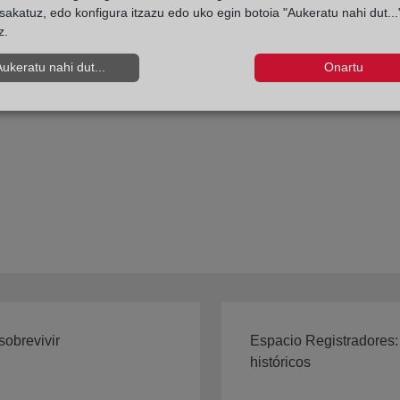
sakatuz, edo konfigura itzazu edo uko egin botoia "Aukeratu nahi dut...
z.
rmas aplicables a todas las operaciones de titulización y crea u
onización y la transparencia del mercado de titulizaciones, 
Aukeratu nahi dut...
Onartu
ón individualizada sobre préstamos— por promover un mayor g
lés).
obrevivir
Espacio Registradores:
históricos