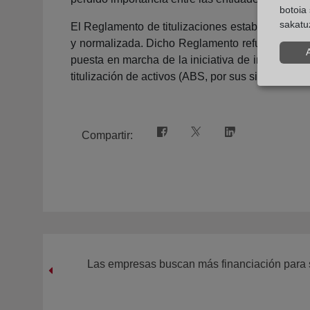
botoia 
sakatu
El Reglamento de titulizaciones establece las no
y normalizada. Dicho Reglamento refuerza la arm
puesta en marcha de la iniciativa de informaci
titulización de activos (ABS, por sus siglas en ing
Compartir:
Las empresas buscan más financiación para s