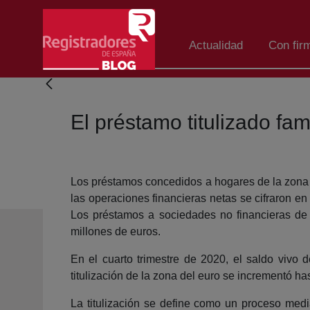
Eduki nagusira joan
Actualidad
Con fir
El préstamo titulizado fa
Los préstamos concedidos a hogares de la zona de
las operaciones financieras netas se cifraron e
Los préstamos a sociedades no financieras de
millones de euros.
En el cuarto trimestre de 2020, el saldo vivo
titulización de la zona del euro se incrementó has
La titulización se define como un proceso media