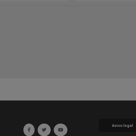
Aviso legal
Ir a facebook (abre en ventana nueva)
Ir a twitter (abre en ventana nueva)
Ir a YouTube (abre en ventana nueva