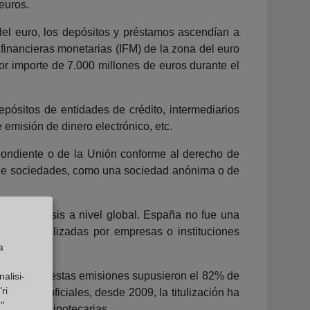
euros.
 del euro, los depósitos y préstamos ascendían a
s financieras monetarias (IFM) de la zona del euro
or importe de 7.000 millones de euros durante el
epósitos de entidades de crédito, intermediarios
 emisión de dinero electrónico, etc.
spondiente o de la Unión conforme al derecho de
o de sociedades, como una sociedad anónima o de
os a la crisis a nivel global. España no fue una
o plazo realizadas por empresas o instituciones
a
l año 2008, estas emisiones supusieron el 82% de
alisi-
ri
ísticas oficiales, desde 2009, la titulización ha
"
s cédulas hipotecarias.