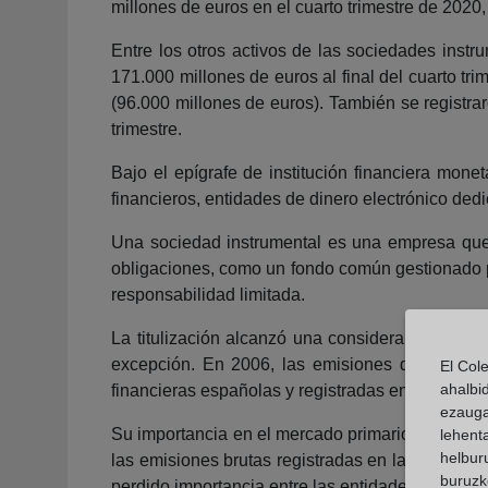
millones de euros en el cuarto trimestre de 2020
Entre los otros activos de las sociedades instr
171.000 millones de euros al final del cuarto tri
(96.000 millones de euros). También se registra
trimestre.
Bajo el epígrafe de institución financiera mone
financieros, entidades de dinero electrónico dedi
Una sociedad instrumental es una empresa que e
obligaciones, como un fondo común gestionado p
responsabilidad limitada.
La titulización alcanzó una considerable import
excepción. En 2006, las emisiones de titulizac
El Col
ahalbi
financieras españolas y registradas en la Comi
ezauga
Su importancia en el mercado primario español s
lehent
helburu
las emisiones brutas registradas en la CNMV y, e
buruzk
perdido importancia entre las entidades financie