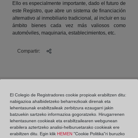
Ello es especialmente importante, dado el futuro de
este Registro, que abre un sistema de financiación
alternativo al inmobiliario tradicional, al incluir en su
ámbito bienes cada vez más valiosos como
automóviles, maquinaria, establecimientos, etc.
Compartir:
El Colegio de Registradores cookie propioak erabiltzen ditu:
¿Para qué sirve el Registro de la Propiedad?
nabigazioa ahalbidetzeko beharrezkoak direnak eta
Ventajas de inscribir y riesgos de no hacerlo
lehentasunak erabiltzaileak zerbitzura ezaugarri jakin
batzuekin sartzeko informazioa gogoratzeko. Hirugarrenen
lehentasunen cookieak eta erabiltzailearen webgunean
erabilera aztertzeko analisi-helburuetarako cookieak ere
erabiltzen ditu. Egin klik
HEMEN
"Cookie Politika"ri buruzko