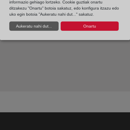
¿Qué es y cómo funciona el nuevo Registro Público
informazio gehiago lortzeko. Cookie guztiak onartu
ditzakezu "Onartu" botoia sakatuz, edo konfigura itzazu edo
Concursal?
uko egin botoia "Aukeratu nahi dut..." sakatuz.
Aukeratu nahi dut...
Onartu