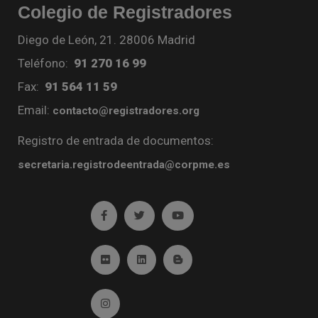
Colegio de Registradores
Diego de León, 21. 28006 Madrid
Teléfono:
91 270 16 99
Fax:
91 564 11 59
Email:
contacto@registradores.org
Registro de entrada de documentos:
secretaria.registrodeentrada@corpme.es
Ir a facebook (abre en ventana nueva)
Ir a twitter (abre en ventana nueva)
Ir a YouTube (abre en venta
Ir a Flickr (abre en ventana nueva)
Ir a Linkedin (abre en ventana nueva)
Ir al Blog (abre en ventana n
Ir a Instagram (abre en ventana nueva)