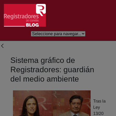
Eduki nagusira joan
Sistema gráfico de
Registradores: guardián
del medio ambiente
Tras la
Ley
13/20