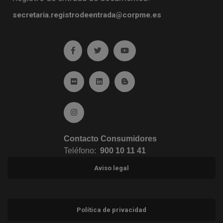
secretaria.registrodeentrada@corpme.es
Ir a facebook (abre en ventana nueva)
Ir a twitter (abre en ventana nueva)
Ir a YouTube (abre en venta
Ir a Flickr (abre en ventana nueva)
Ir a Linkedin (abre en ventana nueva)
Ir al Blog (abre en ventana n
Ir a Instagram (abre en ventana nueva)
Contacto Consumidores
Teléfono:
900 10 11 41
Aviso legal
Política de privacidad