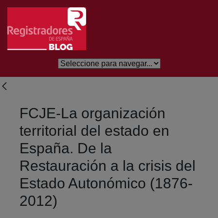
Eduki nagusira joan
FCJE-La organización
territorial del estado en
España. De la
Restauración a la crisis del
Estado Autonómico (1876-
2012)