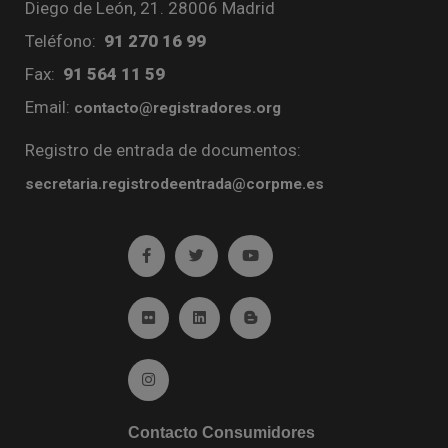
Diego de León, 21. 28006 Madrid
Teléfono:
91 270 16 99
Fax:
91 564 11 59
Email:
contacto@registradores.org
Registro de entrada de documentos:
secretaria.registrodeentrada@corpme.es
Ir a facebook (abre en ventana nueva)
Ir a twitter (abre en ventana nueva)
Ir a YouTube (abre en venta
Ir a Flickr (abre en ventana nueva)
Ir a Linkedin (abre en ventana nueva)
Ir al Blog (abre en ventana n
Ir a Instagram (abre en ventana nueva)
Contacto Consumidores