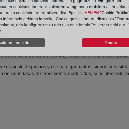
rri jakin batzuekin sartzeko informazioa gogoratzeko. Hirugarrenen
onal.
asunen cookieak eta erabiltzailearen webgunean erabilera aztertzeko an
etarako cookieak ere erabiltzen ditu. Egin klik
HEMEN
"Cookie Politika"
cios es similar, con alguna comunidad autónoma que supera en 
o informazio gehiago lortzeko. Cookie guztiak onartu ditzakezu "Onartu
sakatuz, edo konfigura itzazu edo uko egin botoia "Aukeratu nahi dut...
ios significativamente bajos, con alrededor de un 40% por deb
z.
cia positiva en precios durante los últimos años, con un compor
Aukeratu nahi dut...
Onartu
 de la vivienda es muy elevada, dando lugar a una recuperació
 se ha ido uniendo a vivienda y trasteros en el proceso claram
 el ajuste de precios ya se ha dejado atrás, siendo previsible 
, con unas tasas de crecimiento moderadas, sensiblemente má