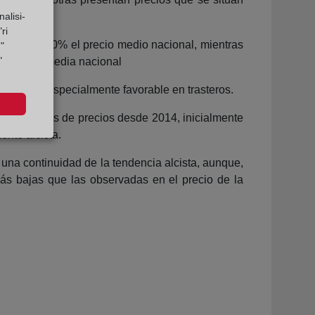
alisi-
ri
más de un 40% el precio medio nacional, mientras
"
"
ajo de la media nacional
tamiento especialmente favorable en trasteros.
n de niveles de precios desde 2014, inicialmente
ente alcista.
una continuidad de la tendencia alcista, aunque,
s bajas que las observadas en el precio de la