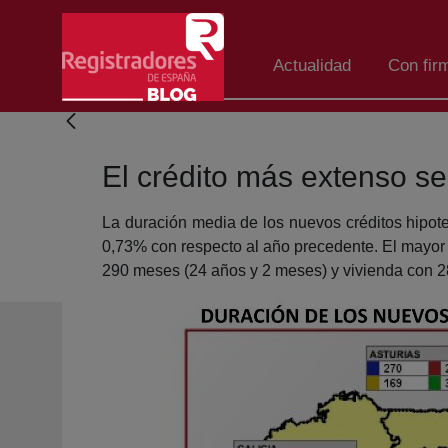
Eduki nagusira joan
Actualidad
Con fir
El crédito más extenso se
La duración media de los nuevos créditos hipot
0,73% con respecto al año precedente. El mayor 
290 meses (24 años y 2 meses) y vivienda con 2