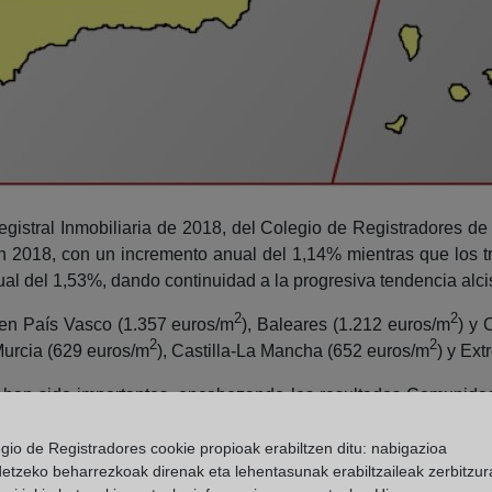
egistral Inmobiliaria de 2018, del Colegio de Registradores de
 2018, con un incremento anual del 1,14% mientras que los t
al del 1,53%, dando continuidad a la progresiva tendencia alcis
2
2
en País Vasco (1.357 euros/m
), Baleares (1.212 euros/m
) y
2
2
Murcia (629 euros/m
), Castilla-La Mancha (652 euros/m
) y Ex
bién han sido importantes, encabezando los resultados Comunid
as que las menores cuantías se han obtenido en La Rioja (52
egio de Registradores cookie propioak erabiltzen ditu: nabigazioa
detzeko beharrezkoak direnak eta lehentasunak erabiltzaileak zerbitzur
cios que superan en más de un 40% la media nacional, mient