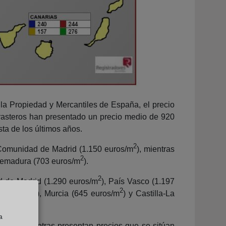
 la Propiedad y Mercantiles de España, el precio
rasteros han presentado un precio medio de 920
ta de los últimos años.
2
 Comunidad de Madrid (1.150 euros/m
), mientras
2
tremadura (703 euros/m
).
2
ad de Madrid (1.290 euros/m
), País Vasco (1.197
2
2
4 euros/m
), Murcia (645 euros/m
) y Castilla-La
a
ras que otras presentan precios que se sitúan