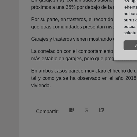
ezauga
próximos a una 35% por debajo de la media naci
lehent
helburu
Por su parte, en trasteros, el recorrido en pre
buruzk
botoia 
que otras comunidades presentan niveles de prec
sakatu
Garajes y trasteros vienen mostrando una tenden
La correlación con el comportamiento del precio
más estable en garajes, pero que progresivamente
En ambos casos parece muy claro el hecho de que
tal y como ya se ha observado en el año 2018
vivienda.
Compartir: