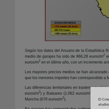
Según los datos del Anuario de la Estadística R
2
medio de garajes ha sido de 966,28 euros/m
en
2
euros/m
en el último año, con un incremento anu
Los mayores precios medios se han alcanzado 
que los menores importes han correspondido a 
Las diferencias territoriales en trasteros tam
2
2
euros/m
) y Baleares (1.062 euros/m
), mientr
2
Mancha (678 euros/m
).
El Col
ahalbi
En garajes hay comunidades autónomas con pre