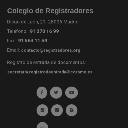
Colegio de Registradores
Diego de León, 21. 28006 Madrid
Teléfono:
91 270 16 99
Fax:
91 564 11 59
Email:
contacto@registradores.org
Registro de entrada de documentos:
secretaria.registrodeentrada@corpme.es
Ir a facebook (abre en ventana nueva)
Ir a twitter (abre en ventana nueva)
Ir a YouTube (abre en venta
Ir a Flickr (abre en ventana nueva)
Ir a Linkedin (abre en ventana nueva)
Ir al Blog (abre en ventana n
Ir a Instagram (abre en ventana nueva)