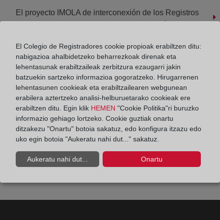
El proyecto IMOLA de interconexión de los Registros
de la Propiedad en la UE – Fernando P. Méndez
El Colegio de Registradores cookie propioak erabiltzen ditu:
nabigazioa ahalbidetzeko beharrezkoak direnak eta
lehentasunak erabiltzaileak zerbitzura ezaugarri jakin
batzuekin sartzeko informazioa gogoratzeko. Hirugarrenen
lehentasunen cookieak eta erabiltzailearen webgunean
erabilera aztertzeko analisi-helburuetarako cookieak ere
erabiltzen ditu. Egin klik
HEMEN
"Cookie Politika"ri buruzko
informazio gehiago lortzeko. Cookie guztiak onartu
ditzakezu "Onartu" botoia sakatuz, edo konfigura itzazu edo
uko egin botoia "Aukeratu nahi dut..." sakatuz.
Aukeratu nahi dut...
Onartu