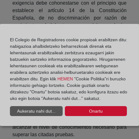
exigencia debe cohonestarse con el principio que
establece el artículo 14 de la Constitución
Española, de no discriminación por razón de
nacimiento, edad (corta o avanzada) o cualquier
otra condición o circunstancia personal o social.
El Colegio de Registradores cookie propioak erabiltzen ditu:
Por este motivo -señala la DGRN), si bien la
nabigazioa ahalbidetzeko beharrezkoak direnak eta
apreciación de la integración en España puede
lehentasunak erabiltzaileak zerbitzura ezaugarri jakin
batzuekin sartzeko informazioa gogoratzeko. Hirugarrenen
como regla general basarse en la superación de
lehentasunen cookieak eta erabiltzailearen webgunean
unas pruebas de conocimiento del idioma español
erabilera aztertzeko analisi-helburuetarako cookieak ere
y de la Constitución, cultura y sociedad españolas,
erabiltzen ditu. Egin klik
HEMEN
"Cookie Politika"ri buruzko
ese sistema de acreditación de la misma no puede
informazio gehiago lortzeko. Cookie guztiak onartu
ser idéntico para todas las personas sin excepción
ditzakezu "Onartu" botoia sakatuz, edo konfigura itzazu edo
alguna, por cuanto dejaría fuera del acceso a la
uko egin botoia "Aukeratu nahi dut..." sakatuz.
adquisición de la nacionalidad a las que, por su
Aukeratu nahi dut...
Onartu
escaso nivel cultural, o bien por sus limitaciones
personales, se vieran en la imposibilidad de
alcanzar el nivel de conocimientos necesario para
superar las citadas pruebas.