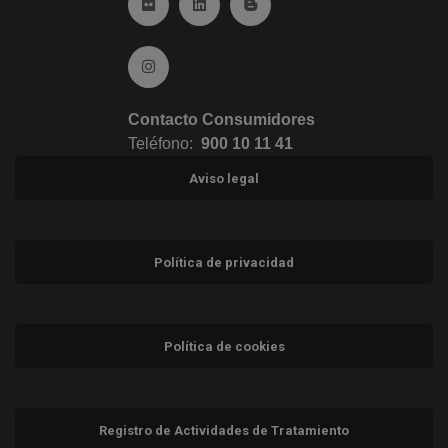
Ir a Flickr (abre en ventana nueva)
Ir a Linkedin (abre en ventana nueva)
Ir al Blog (abre en ventana n
Ir a Instagram (abre en ventana nueva)
Contacto Consumidores
Teléfono:
900 10 11 41
Aviso legal
Política de privacidad
Política de cookies
Registro de Actividades de Tratamiento