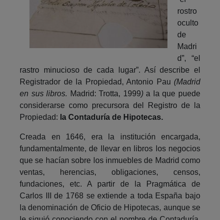
rostro
oculto
de
Madri
d”, “el
rastro minucioso de cada lugar”. Así describe el
Registrador de la Propiedad, Antonio Pau
(Madrid
en sus libros.
Madrid: Trotta, 1999
)
a la que puede
considerarse como precursora del Registro de la
Propiedad:
la Contaduría de Hipotecas.
Creada en 1646, era la institución encargada,
fundamentalmente, de llevar en libros los negocios
que se hacían sobre los inmuebles de Madrid como
ventas, herencias, obligaciones, censos,
fundaciones, etc. A partir de la Pragmática de
Carlos III de 1768 se extiende a toda España bajo
la denominación de Oficio de Hipotecas, aunque se
le siguió conociendo con el nombre de Contaduría,