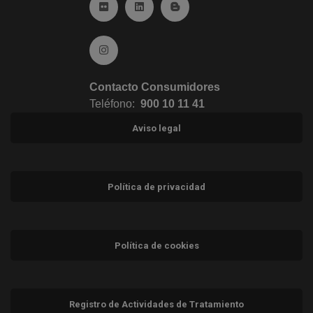
Ir a Flickr (abre en ventana nueva)
Ir a Linkedin (abre en ventana nueva)
Ir al Blog (abre en ventana n
Ir a Instagram (abre en ventana nueva)
Contacto Consumidores
Teléfono:
900 10 11 41
Aviso legal
Política de privacidad
Política de cookies
Registro de Actividades de Tratamiento