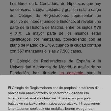
Los libros de la Contaduría de Hipotecas que hoy
se conservan, cuya custodia y gestión está a cargo
del Colegio de Registradores, representan un
archivo de interés jurídico e histórico, al revelar una
parte de la Historia de Madrid, entre los siglos XVII
y XIX. La mayor parte de los mismos están
clasificados por manzanas, coincidiendo con el
plano de Madrid de 1769, cuando la ciudad contaba
con 557 manzanas o islas y 7.500 casas.
El Colegio de Registradores de España y la
Universidad Autónoma de Madrid, a través de su
Fundación, han firmado
un convenio
para la
ejecución de un proyecto que permitirá la
instalación, identificación y descripción de estos
El Colegio de Registradores cookie propioak erabiltzen ditu:
fondos documentales.
nabigazioa ahalbidetzeko beharrezkoak direnak eta
lehentasunak erabiltzaileak zerbitzura ezaugarri jakin
Esta iniciativa, cuyo objetivo final consiste en poner
batzuekin sartzeko informazioa gogoratzeko. Hirugarrenen
a disposición de la comunidad científica y de la
lehentasunen cookieak eta erabiltzailearen webgunean