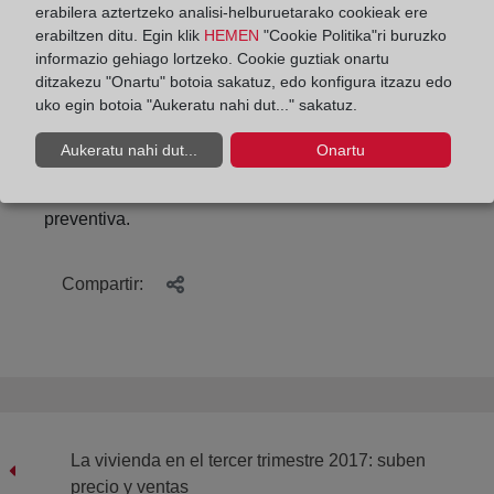
sociedad en general los documentos de
erabilera aztertzeko analisi-helburuetarako cookieak ere
la
Contaduría de Hipotecas,
se enmarca en las
erabiltzen ditu. Egin klik
HEMEN
"Cookie Politika"ri buruzko
informazio gehiago lortzeko. Cookie guztiak onartu
actividades del Centro de Investigación de Derecho
ditzakezu "Onartu" botoia sakatuz, edo konfigura itzazu edo
Registral de la Universidad (CIDRE-UAM),
uko egin botoia "Aukeratu nahi dut..." sakatuz.
constituido con la finalidad de servir como
plataforma para fomentar la investigación, el debate
Aukeratu nahi dut...
Onartu
y las publicaciones en el ámbito del Derecho
registral y de la denominada seguridad jurídica
preventiva.
Compartir:
La vivienda en el tercer trimestre 2017: suben
precio y ventas