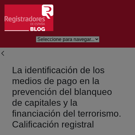
Eduki nagusira joan
La identificación de los
medios de pago en la
prevención del blanqueo
de capitales y la
financiación del terrorismo.
Calificación registral