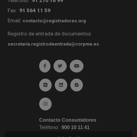
Teléfono:
91 270 16 99
Fax:
91 564 11 59
Email:
contacto@registradores.org
Registro de entrada de documentos:
secretaria.registrodeentrada@corpme.es
Ir a facebook (abre en ventana nueva)
Ir a twitter (abre en ventana nueva)
Ir a YouTube (abre en venta
Ir a Flickr (abre en ventana nueva)
Ir a Linkedin (abre en ventana nueva)
Ir al Blog (abre en ventana n
Ir a Instagram (abre en ventana nueva)
Contacto Consumidores
Teléfono:
900 10 11 41