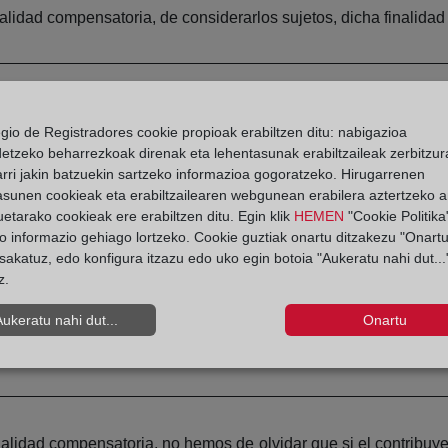
nalidad compensatoria, de considerarlos sujetos, dicha finalidad
egio de Registradores cookie propioak erabiltzen ditu: nabigazioa
inalmente considerar que los intereses de demora se encuentra
detzeko beharrezkoak direnak eta lehentasunak erabiltzaileak zerbitzur
rri jakin batzuekin sartzeko informazioa gogoratzeko. Hirugarrenen
asunen cookieak eta erabiltzailearen webgunean erabilera aztertzeko an
etarako cookieak ere erabiltzen ditu. Egin klik
HEMEN
"Cookie Politika"
de los intereses de demora, sino que se consigue con la devoluci
o informazio gehiago lortzeko. Cookie guztiak onartu ditzakezu "Onartu
sakatuz, edo konfigura itzazu edo uko egin botoia "Aukeratu nahi dut...
z.
Aukeratu nahi dut...
Onartu
ario, de la doctrina del TS sobre la no deducibilidad de los in
va en uno y otro impuesto nada tienen que ver.
nalidad compensatoria, no hemos de olvidar que si el contribuy