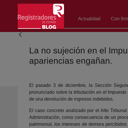
Eduki nagusira joan
Actualidad
Con fir
La no sujeción en el Impu
apariencias engañan.
El pasado 3 de diciembre, la Sección Segund
pronunciado sobre la tributación en el Impuesto
de una devolución de ingresos indebidos.
El caso concreto analizado por el Alto Tribunal
Administración, como consecuencia de un proced
patrimonial, los intereses de demora percibidos