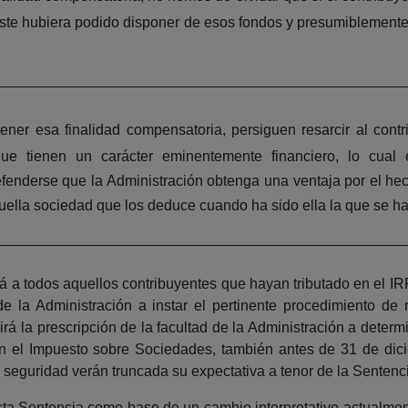
este hubiera podido disponer de esos fondos y presumiblemente
tener esa finalidad compensatoria, persiguen resarcir al cont
ue tienen un carácter eminentemente financiero, lo cual 
enderse que la Administración obtenga una ventaja por el hech
lla sociedad que los deduce cuando ha sido ella la que se ha v
rá a todos aquellos contribuyentes que hayan tributado en el IR
 la Administración a instar el pertinente procedimiento de r
irá la prescripción de la facultad de la Administración a determ
n el Impuesto sobre Sociedades, también antes de 31 de dic
 seguridad verán truncada su expectativa a tenor de la Sentenc
 esta Sentencia como base de un cambio interpretativo actualmen