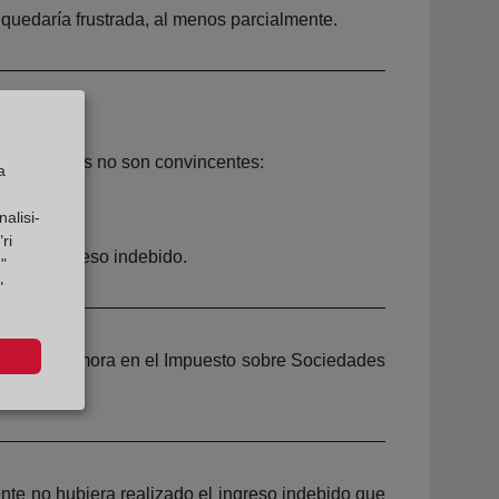
 quedaría frustrada, al menos parcialmente.
n no sujetos no son convincentes:
a
alisi-
ri
ón del ingreso indebido.
"
"
tereses de demora en el Impuesto sobre Sociedades
ente no hubiera realizado el ingreso indebido que