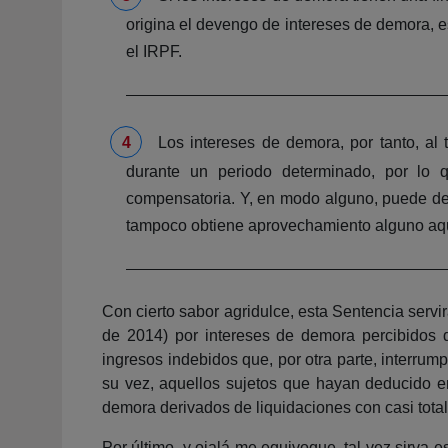
origina el devengo de intereses de demora, 
el IRPF.
Los intereses de demora, por tanto, al 
durante un periodo determinado, por lo q
compensatoria. Y, en modo alguno, puede def
tampoco obtiene aprovechamiento alguno aque
Con cierto sabor agridulce, esta Sentencia servi
de 2014) por intereses de demora percibidos de
ingresos indebidos que, por otra parte, interrump
su vez, aquellos sujetos que hayan deducido e
demora derivados de liquidaciones con casi total
Por último, y ojalá me equivoque, tal vez sirva