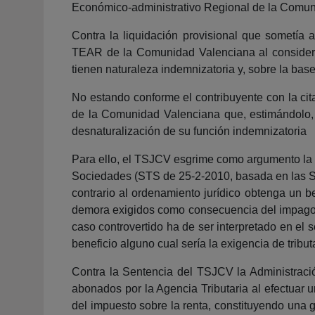
Económico-administrativo Regional de la Comunid
Contra la liquidación provisional que sometía 
TEAR de la Comunidad Valenciana al considerar
tienen naturaleza indemnizatoria y, sobre la base
No estando conforme el contribuyente con la cita
de la Comunidad Valenciana que, estimándolo, a
desnaturalización de su función indemnizatoria
Para ello, el TSJCV esgrime como argumento la d
Sociedades (STS de 25-2-2010, basada en las SS
contrario al ordenamiento jurídico obtenga un b
demora exigidos como consecuencia del impago de
caso controvertido ha de ser interpretado en el 
beneficio alguno cual sería la exigencia de tri
Contra la Sentencia del TSJCV la Administración
abonados por la Agencia Tributaria al efectuar 
del impuesto sobre la renta, constituyendo una g