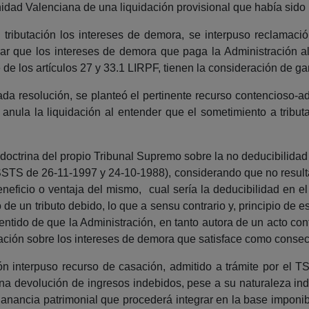
ad Valenciana de una liquidación provisional que había sido 
a tributación los intereses de demora, se interpuso reclamaci
 que los intereses de demora que paga la Administración al
 de los artículos 27 y 33.1 LIRPF, tienen la consideración de g
da resolución, se planteó el pertinente recurso contencioso-adm
nula la liquidación al entender que el sometimiento a tribu
octrina del propio Tribunal Supremo sobre la no deducibilidad
TS de 26-11-1997 y 24-10-1988), considerando que no resulta 
eneficio o ventaja del mismo, cual sería la deducibilidad en 
 un tributo debido, lo que a sensu contrario y, principio de e
sentido de que la Administración, en tanto autora de un acto con
butación sobre los intereses de demora que satisface como conse
 interpuso recurso de casación, admitido a trámite por el TS
una devolución de ingresos indebidos, pese a su naturaleza in
anancia patrimonial que procederá integrar en la base imponible