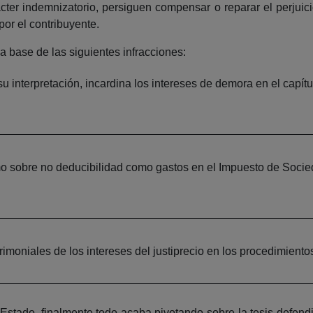
arácter indemnizatorio, persiguen compensar o reparar el perj
or el contribuyente.
a base de las siguientes infracciones:
u interpretación, incardina los intereses de demora en el capítu
mo sobre no deducibilidad como gastos en el Impuesto de Socied
moniales de los intereses del justiprecio en los procedimiento
l Estado, finalmente todo acaba pivotando sobre la tesis defend