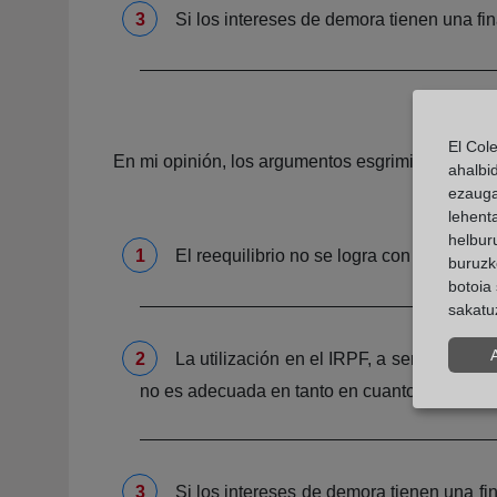
Si los intereses de demora tienen una fi
El Col
En mi opinión, los argumentos esgrimidos para f
ahalbi
ezauga
lehent
helburu
El reequilibrio no se logra con el pago 
buruzk
botoia 
sakatu
La utilización en el IRPF, a sensu contr
no es adecuada en tanto en cuanto la normati
Si los intereses de demora tienen una fi