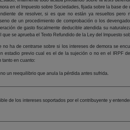
emora en el Impuesto sobre Sociedades, fijada sobre la base de
endiente de resolver, si es que no están ya resueltos pero 
l seno de un procedimiento de comprobación o los devengados
eración de gasto fiscalmente deducible atendida su naturaleza j
 el que se aprueba el Texto Refundido de la Ley del Impuesto 
 no ha de centrarse sobre si los intereses de demora se enc
 un estadio previo cual es el de la sujeción o no en el IRPF 
 tanto en cuanto:
o un reequilibrio que anula la pérdida antes sufrida.
ible de los intereses soportados por el contribuyente y entende