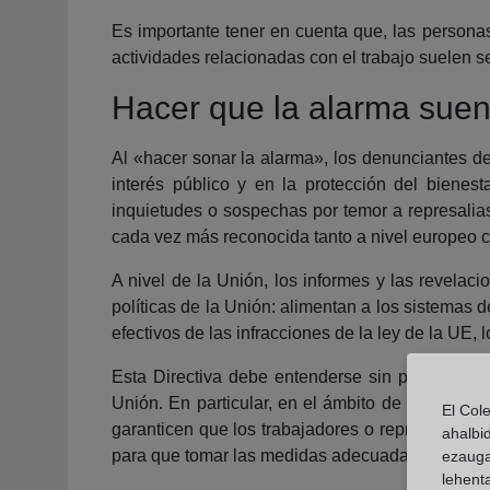
Es importante tener en cuenta que, las personas
actividades relacionadas con el trabajo suelen s
Hacer que la alarma sue
Al «hacer sonar la alarma», los denunciantes de
interés público y en la protección del biene
inquietudes o sospechas por temor a represalias
cada vez más reconocida tanto a nivel europeo c
A nivel de la Unión, los informes y las revelac
políticas de la Unión: alimentan a los sistemas 
efectivos de las infracciones de la ley de la UE,
Esta Directiva debe entenderse sin perjuicio de
Unión. En particular, en el ámbito de la seguri
El Col
garanticen que los trabajadores o representante
ahalbi
para que tomar las medidas adecuadas para mitiga
ezauga
lehent