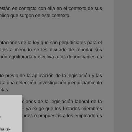
están en contacto con ella en el contexto de sus
blico que surgen en este contexto.
laciones de la ley que son perjudiciales para el
iales a menudo se les disuade de reportar sus
ión equilibrada y efectiva a los denunciantes es
 previo de la aplicación de la legislación y las
a a una detección, investigación y enjuiciamiento
ntas.
bre infracciones de la legislación laboral de la
o 89/391 / CEE ya exige que los Estados miembros
a sus solicitudes o propuestas a los empleadores
a
eligro.
alisi-