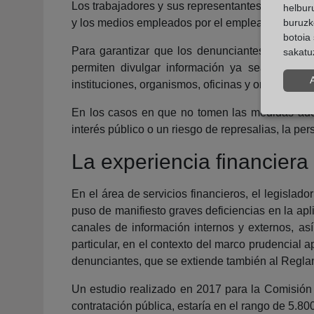
Los trabajadores y sus representantes tienen d
helburu
y los medios empleados por el empleador son ina
buruzk
botoia 
Para garantizar que los denunciantes potencia
sakatu
permiten divulgar información ya sea interna
instituciones, organismos, oficinas y organismos
En los casos en que no tomen las medidas adecu
interés público o un riesgo de represalias, la pe
La experiencia financiera
En el área de servicios financieros, el legislado
puso de manifiesto graves deficiencias en la apl
canales de información internos y externos, as
particular, en el contexto del marco prudencial a
denunciantes, que se extiende también al Reglam
Un estudio realizado en 2017 para la Comisión e
contratación pública, estaría en el rango de 5.8