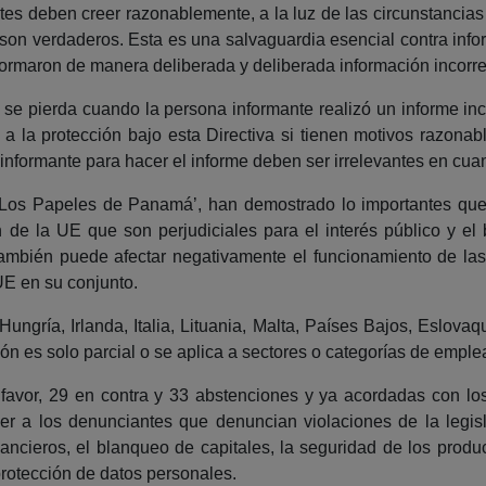
tes deben creer razonablemente, a la luz de las circunstancias
n son verdaderos. Esta es una salvaguardia esencial contra info
formaron de manera deliberada y deliberada información incorr
 se pierda cuando la persona informante realizó un informe inc
 la protección bajo esta Directiva si tienen motivos razonab
informante para hacer el informe deben ser irrelevantes en cuant
‘Los Papeles de Panamá’, han demostrado lo importantes que
ón de la UE que son perjudiciales para el interés público y el 
también puede afectar negativamente el funcionamiento de la
UE en su conjunto.
ungría, Irlanda, Italia, Lituania, Malta, Países Bajos, Eslova
ción es solo parcial o se aplica a sectores o categorías de empl
favor, 29 en contra y 33 abstenciones y ya acordadas con los
ger a los denunciantes que denuncian violaciones de la legi
inancieros, el blanqueo de capitales, la seguridad de los produ
protección de datos personales.