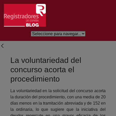
Eduki nagusira joan
La voluntariedad del
concurso acorta el
procedimiento
La voluntariedad en la solicitud del concurso acorta
la duración del procedimiento, con una media de 20
días menos en la tramitación abreviada y de 152 en
la ordinaria, lo que sugiere que la iniciativa del
deudor repercute en una mayor eficacia de los