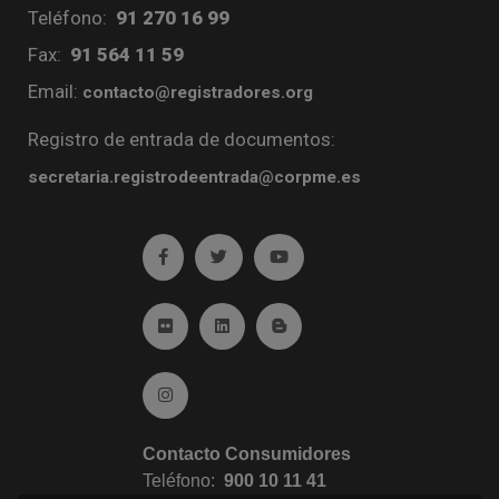
Teléfono:
91 270 16 99
Fax:
91 564 11 59
Email:
contacto@registradores.org
Registro de entrada de documentos:
secretaria.registrodeentrada@corpme.es
Ir a facebook (abre en ventana nueva)
Ir a twitter (abre en ventana nueva)
Ir a YouTube (abre en venta
Ir a Flickr (abre en ventana nueva)
Ir a Linkedin (abre en ventana nueva)
Ir al Blog (abre en ventana n
Ir a Instagram (abre en ventana nueva)
Contacto Consumidores
Teléfono:
900 10 11 41