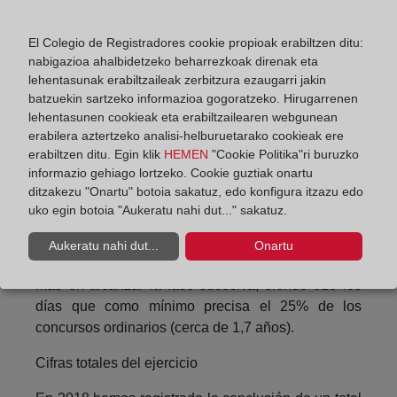
(un 62,3%). En la tramitación ordinaria el porcentaje
representa un 54,6%, un 7,7% menos. Así, hay una
El Colegio de Registradores cookie propioak erabiltzen ditu:
probabilidad del 45,4% de que el concurso
nabigazioa ahalbidetzeko beharrezkoak direnak eta
ordinario requiera más de un año para iniciar la
lehentasunak erabiltzaileak zerbitzura ezaugarri jakin
batzuekin sartzeko informazioa gogoratzeko. Hirugarrenen
fase sucesiva. Por su parte, un 20,9% de los
lehentasunen cookieak eta erabiltzailearen webgunean
concursos ordinarios tarden 3 o más años en iniciar
erabilera aztertzeko analisi-helburuetarako cookieak ere
la fase sucesiva, siendo un 17,4% el porcentaje
erabiltzen ditu. Egin klik
HEMEN
"Cookie Politika"ri buruzko
correspondiente a los abreviados. Es decir, en este
informazio gehiago lortzeko. Cookie guztiak onartu
segmento de los “3 o más años” la diferencia es
ditzakezu "Onartu" botoia sakatuz, edo konfigura itzazu edo
algo más favorable al concurso abreviado (en un
uko egin botoia "Aukeratu nahi dut..." sakatuz.
3,5%).
Aukeratu nahi dut...
Onartu
Un 25% de concursos abreviados tarda 536 días o
más en alcanzar la fase sucesiva, siendo 618 los
días que como mínimo precisa el 25% de los
concursos ordinarios (cerca de 1,7 años).
Cifras totales del ejercicio