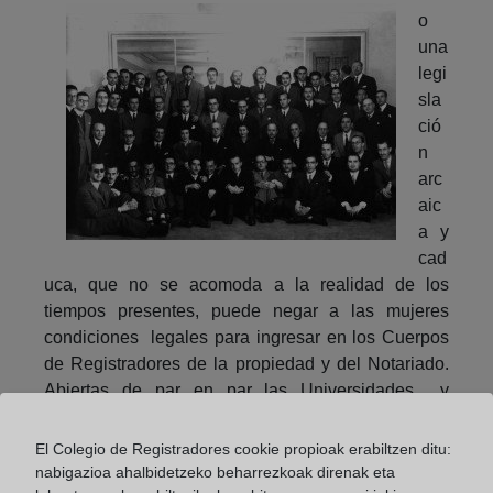
o
una
legi
sla
ció
n
arc
aic
a y
cad
uca, que no se acomoda a la realidad de los
tiempos presentes, puede negar a las mujeres
condiciones legales para ingresar en los Cuerpos
de Registradores de la propiedad y del Notariado.
Abiertas de par en par las Universidades y
establecimientos docentes para que se sigan las
carreras sin distinción de sexos, igualando en
El Colegio de Registradores cookie propioak erabiltzen ditu:
derechos y obligaciones las hembras a los
nabigazioa ahalbidetzeko beharrezkoak direnak eta