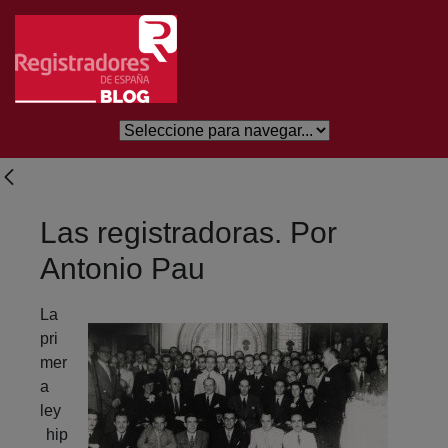
Eduki nagusira joan
Las registradoras. Por
Antonio Pau
La
pri
mer
a
ley
hip