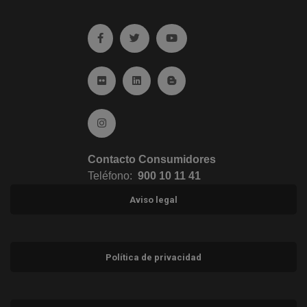
Ir a facebook (abre en ventana nueva)
Ir a twitter (abre en ventana nueva)
Ir a YouTube (abre en venta
Ir a Flickr (abre en ventana nueva)
Ir a Linkedin (abre en ventana nueva)
Ir al Blog (abre en ventana n
Ir a Instagram (abre en ventana nueva)
Contacto Consumidores
Teléfono:
900 10 11 41
Aviso legal
Política de privacidad