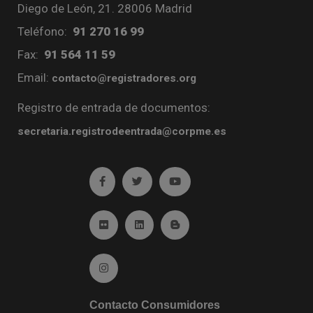
Diego de León, 21. 28006 Madrid
Teléfono:
91 270 16 99
Fax:
91 564 11 59
Email:
contacto@registradores.org
Registro de entrada de documentos:
secretaria.registrodeentrada@corpme.es
Ir a facebook (abre en ventana nueva)
Ir a twitter (abre en ventana nueva)
Ir a YouTube (abre en venta
Ir a Flickr (abre en ventana nueva)
Ir a Linkedin (abre en ventana nueva)
Ir al Blog (abre en ventana n
Ir a Instagram (abre en ventana nueva)
Contacto Consumidores