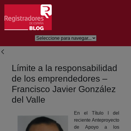
Eduki nagusira joan
Límite a la responsabilidad
de los emprendedores –
Francisco Javier González
del Valle
En el Título I del
reciente Anteproyecto
de Apoyo a los