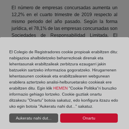
El número de empresas concursadas aumenta un
12,2% en el cuarto trimestre de 2019 respecto al
mismo periodo del año pasado. Según la forma
jurídica, el 78,1% de las empresas concursadas son
Sociedades de Responsabilidad Limitada. El
36,5% de las empresas concursadas se encuentra
en el tramo más bajo de volumen de negocio (hasta
El Colegio de Registradores cookie propioak erabiltzen ditu:
250.000 euros) y son, principalmente, Sociedades
nabigazioa ahalbidetzeko beharrezkoak direnak eta
de Responsabilidad Limitada.
lehentasunak erabiltzaileak zerbitzura ezaugarri jakin
batzuekin sartzeko informazioa gogoratzeko. Hirugarrenen
El 25,8% de las empresas concursadas tienen
lehentasunen cookieak eta erabiltzailearen webgunean
como actividad económica principal el Comercio.
erabilera aztertzeko analisi-helburuetarako cookieak ere
En cuanto al número de asalariados, el 56,6% del
erabiltzen ditu. Egin klik
HEMEN
"Cookie Politika"ri buruzko
informazio gehiago lortzeko. Cookie guztiak onartu
total de empresas concursadas tiene menos de
ditzakezu "Onartu" botoia sakatuz, edo konfigura itzazu edo
seis. Y, entre éstas, el 29,6% no tiene asalariados.
uko egin botoia "Aukeratu nahi dut..." sakatuz.
Con respecto a la antigüedad, el 19,1% del total de
Aukeratu nahi dut...
Onartu
empresas concursadas en el cuarto trimestre tiene
de 20 o más años. Por su parte, el 27,3% tiene