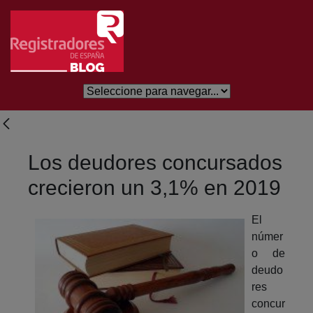
Eduki nagusira joan
Los deudores concursados
crecieron un 3,1% en 2019
El
númer
o de
deudo
res
concur