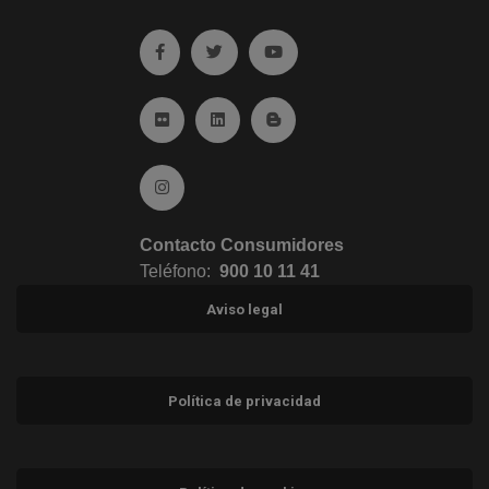
Ir a facebook (abre en ventana nueva)
Ir a twitter (abre en ventana nueva)
Ir a YouTube (abre en venta
Ir a Flickr (abre en ventana nueva)
Ir a Linkedin (abre en ventana nueva)
Ir al Blog (abre en ventana n
Ir a Instagram (abre en ventana nueva)
Contacto Consumidores
Teléfono:
900 10 11 41
Aviso legal
Política de privacidad