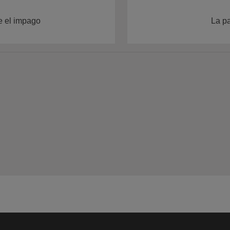
e el impago
La pa