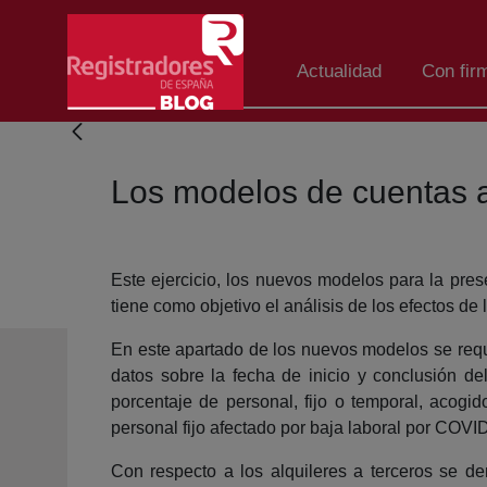
Eduki nagusira joan
Actualidad
Con fir
Los modelos de cuentas a
Este ejercicio, los nuevos modelos para la pr
tiene como objetivo el análisis de los efectos d
En este apartado de los nuevos modelos se requi
datos sobre la fecha de inicio y conclusión de
porcentaje de personal, fijo o temporal, acog
personal fijo afectado por baja laboral por COVI
Con respecto a los alquileres a terceros se de