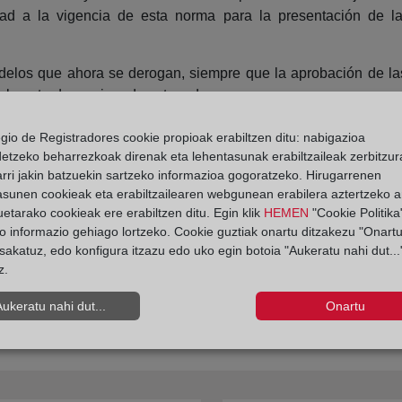
idad a la vigencia de esta norma para la presentación de l
odelos que ahora se derogan, siempre que la aprobación de la
la entrada en vigor de esta orden.
 de Capital, las sociedades (empresas y otros sujetos obliga
egio de Registradores cookie propioak erabiltzen ditu: nabigazioa
siguiente a la aprobación de las cuentas anuales, siendo lo ha
detzeko beharrezkoak direnak eta lehentasunak erabiltzaileak zerbitzur
s compañías en las que se aprueban las cuentas suelen cele
rri jakin batzuekin sartzeko informazioa gogoratzeko. Hirugarrenen
asunen cookieak eta erabiltzailearen webgunean erabilera aztertzeko an
etarako cookieak ere erabiltzen ditu. Egin klik
HEMEN
"Cookie Politika"
o informazio gehiago lortzeko. Cookie guztiak onartu ditzakezu "Onartu
sakatuz, edo konfigura itzazu edo uko egin botoia "Aukeratu nahi dut...
z.
Aukeratu nahi dut...
Onartu