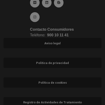
Ir a Flickr (abre en ventana nueva)
Ir a Linkedin (abre en ventana nueva)
Ir al Blog (abre en ventana n
Ir a Instagram (abre en ventana nueva)
Contacto Consumidores
Teléfono:
900 10 11 41
Aviso legal
Política de privacidad
Política de cookies
Registro de Actividades de Tratamiento