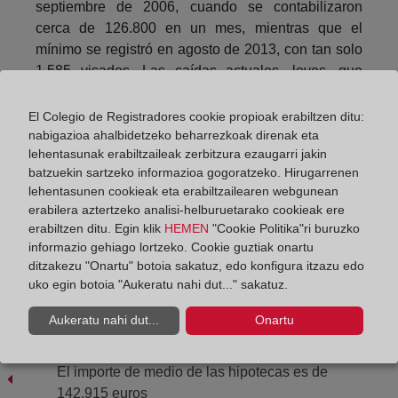
septiembre de 2006, cuando se contabilizaron
cerca de 126.800 en un mes, mientras que el
mínimo se registró en agosto de 2013, con tan solo
1.585 visados. Las caídas actuales, leves, que
apuntan más a un estancamiento o estabilización
que a un desplome del sector, pero sí es
El Colegio de Registradores cookie propioak erabiltzen ditu:
significativo que la estadística haya completado tres
nabigazioa ahalbidetzeko beharrezkoak direnak eta
lehentasunak erabiltzaileak zerbitzura ezaugarri jakin
meses en cifras negativas. Esa circunstancia no se
batzuekin sartzeko informazioa gogoratzeko. Hirugarrenen
daba desde noviembre de 2013.
lehentasunen cookieak eta erabiltzailearen webgunean
erabilera aztertzeko analisi-helburuetarako cookieak ere
erabiltzen ditu. Egin klik
HEMEN
"Cookie Politika"ri buruzko
Compartir:
informazio gehiago lortzeko. Cookie guztiak onartu
ditzakezu "Onartu" botoia sakatuz, edo konfigura itzazu edo
uko egin botoia "Aukeratu nahi dut..." sakatuz.
Aukeratu nahi dut...
Onartu
El importe de medio de las hipotecas es de
142.915 euros