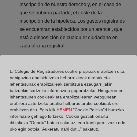
inscripción de nuestro derecho y, en el caso de
que se hubiera pactado, el coste de la
inscripción de la hipoteca. Los gastos registrales
se encuentran establecidos por un arancel, que
está a disposición de cualquier ciudadano en
cada oficina registral.
El Colegio de Registradores cookie propioak erabiltzen ditu:
Si estás interesado en comprar una vivienda, te
nabigazioa ahalbidetzeko beharrezkoak direnak eta
invitamos a conocer otros
consejos útiles
que te
lehentasunak erabiltzaileak zerbitzura ezaugarri jakin
ayudarán a la hora de elegirla. Para obtener más
batzuekin sartzeko informazioa gogoratzeko. Hirugarrenen
información sobre éste y otros puntos relacionados
lehentasunen cookieak eta erabiltzailearen webgunean
con la adquisición de un inmueble puede consultar
erabilera aztertzeko analisi-helburuetarako cookieak ere
nuestra Guía
Cómo comprar una vivienda en
erabiltzen ditu. Egin klik
HEMEN
"Cookie Politika"ri buruzko
España.
informazio gehiago lortzeko. Cookie guztiak onartu
ditzakezu "Onartu" botoia sakatuz, edo konfigura itzazu edo
uko egin botoia "Aukeratu nahi dut..." sakatuz.
Compartir: