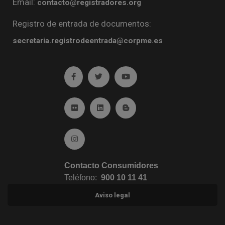
Email:
contacto@registradores.org
Registro de entrada de documentos:
secretaria.registrodeentrada@corpme.es
Ir a facebook (abre en ventana nueva)
Ir a twitter (abre en ventana nueva)
Ir a YouTube (abre en venta
Ir a Flickr (abre en ventana nueva)
Ir a Linkedin (abre en ventana nueva)
Ir al Blog (abre en ventana n
Ir a Instagram (abre en ventana nueva)
Contacto Consumidores
Teléfono:
900 10 11 41
Aviso legal