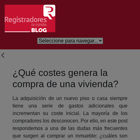
Eduki nagusira joan
¿Qué costes genera la
compra de una vivienda?
La adquisición de un nuevo piso o casa siempre
tiene una serie de gastos adicionales que
incrementan su coste inicial. La mayoría de los
compradores los desconocen. Por ello, en este post
respondemos a una de las dudas más frecuentes
que surgen al comprar un inmueble: ¿cuáles son