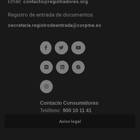
Email:
contacto@registradores.org
Registro de entrada de documentos:
secretaria.registrodeentrada@corpme.es
Ir a facebook (abre en ventana nueva)
Ir a twitter (abre en ventana nueva)
Ir a YouTube (abre en venta
Ir a Flickr (abre en ventana nueva)
Ir a Linkedin (abre en ventana nueva)
Ir al Blog (abre en ventana n
Ir a Instagram (abre en ventana nueva)
Contacto Consumidores
Teléfono:
900 10 11 41
Aviso legal