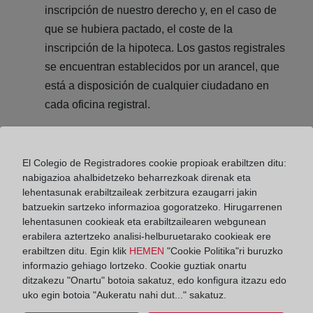
inscripción de nuestro derecho y, en el caso de
que se hubiera pactado, el coste de la
inscripción de la hipoteca. Los gastos registrales
se encuentran establecidos por un arancel, que
está a disposición de cualquier ciudadano en
cada oficina registral.
El Colegio de Registradores cookie propioak erabiltzen ditu:
Si estás interesado en comprar una vivienda, te
nabigazioa ahalbidetzeko beharrezkoak direnak eta
invitamos a conocer otros
consejos útiles
que te
lehentasunak erabiltzaileak zerbitzura ezaugarri jakin
ayudarán a la hora de elegirla. Para obtener más
batzuekin sartzeko informazioa gogoratzeko. Hirugarrenen
información sobre éste y otros puntos relacionados
lehentasunen cookieak eta erabiltzailearen webgunean
con la adquisición de un inmueble puede consultar
erabilera aztertzeko analisi-helburuetarako cookieak ere
nuestra Guía
Cómo comprar una vivienda en
erabiltzen ditu. Egin klik
HEMEN
"Cookie Politika"ri buruzko
España.
informazio gehiago lortzeko. Cookie guztiak onartu
ditzakezu "Onartu" botoia sakatuz, edo konfigura itzazu edo
uko egin botoia "Aukeratu nahi dut..." sakatuz.
Compartir: