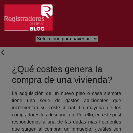
Eduki nagusira joan
¿Qué costes genera la
compra de una vivienda?
La adquisición de un nuevo piso o casa siempre
tiene una serie de gastos adicionales que
incrementan su coste inicial. La mayoría de los
compradores los desconocen. Por ello, en este post
respondemos a una de las dudas más frecuentes
que surgen al comprar un inmueble: ¿cuáles son