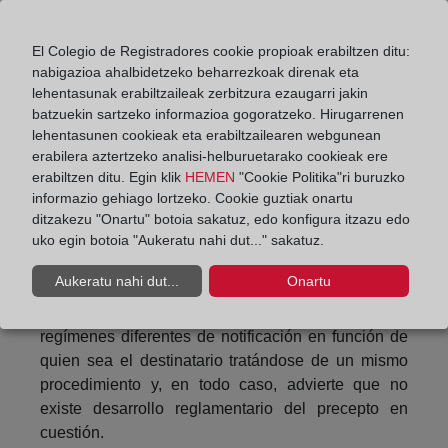
reales constituidos sobre ellas en los domicilios
que consten en el Registro y, caso de ser distintos,
en cualesquiera otros que resulten del expediente.”
El Colegio de Registradores cookie propioak erabiltzen ditu:
En consecuencia la DGRN interpreta que no son de
nabigazioa ahalbidetzeko beharrezkoak direnak eta
lehentasunak erabiltzaileak zerbitzura ezaugarri jakin
aplicación las normas generales previstas en el
batzuekin sartzeko informazioa gogoratzeko. Hirugarrenen
Reglamento Notarial, sino el régimen específico de
lehentasunen cookieak eta erabiltzailearen webgunean
notificaciones previsto en la Ley Hipotecaria, el cual
erabilera aztertzeko analisi-helburuetarako cookieak ere
resulta también de aplicación en cuanto al titular
erabiltzen ditu. Egin klik
HEMEN
"Cookie Politika"ri buruzko
catastral y la persona de la que proceden los
informazio gehiago lortzeko. Cookie guztiak onartu
bienes y demás notificaciones previstas a pesar de
ditzakezu "Onartu" botoia sakatuz, edo konfigura itzazu edo
que el primer párrafo del artículo 203 regla quinta
uko egin botoia "Aukeratu nahi dut..." sakatuz.
LH se refiere a “la forma prevenida
Aukeratu nahi dut...
Onartu
reglamentariamente”. Entiende el Centro Directivo
que carece de lógica admitir la existencia de dos
regímenes diferentes de notificación en función de
quien sea el destinatario tratándose de un mismo
procedimiento y, en todo caso, advierte que no
existe desarrollo reglamentario del precepto en
cuestión.