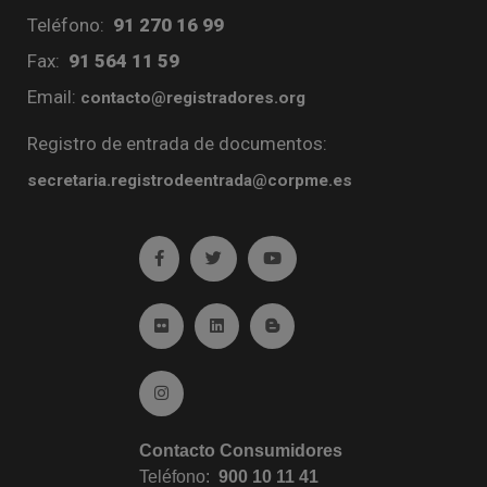
Teléfono:
91 270 16 99
Fax:
91 564 11 59
Email:
contacto@registradores.org
Registro de entrada de documentos:
secretaria.registrodeentrada@corpme.es
Ir a facebook (abre en ventana nueva)
Ir a twitter (abre en ventana nueva)
Ir a YouTube (abre en venta
Ir a Flickr (abre en ventana nueva)
Ir a Linkedin (abre en ventana nueva)
Ir al Blog (abre en ventana n
Ir a Instagram (abre en ventana nueva)
Contacto Consumidores
Teléfono:
900 10 11 41