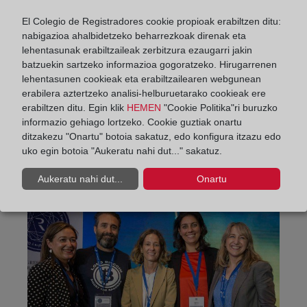
interconexión de los registros europeos es un paso
El Colegio de Registradores cookie propioak erabiltzen ditu:
más en el necesario fortalecimiento del espacio
nabigazioa ahalbidetzeko beharrezkoak direnak eta
jurídico europeo”.
lehentasunak erabiltzaileak zerbitzura ezaugarri jakin
batzuekin sartzeko informazioa gogoratzeko. Hirugarrenen
Innovación tecnológica y
lehentasunen cookieak eta erabiltzailearen webgunean
erabilera aztertzeko analisi-helburuetarako cookieak ere
‘blockchain’
erabiltzen ditu. Egin klik
HEMEN
"Cookie Politika"ri buruzko
informazio gehiago lortzeko. Cookie guztiak onartu
Hay que destacar que, durante dos días, los
ditzakezu "Onartu" botoia sakatuz, edo konfigura itzazu edo
expertos en innovación tecnológica y Derecho
uko egin botoia "Aukeratu nahi dut..." sakatuz.
europeo han debatido, con cerca de 300
Aukeratu nahi dut...
Onartu
registradores, en diferentes mesas de trabajo.