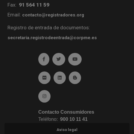
Fax:
91 564 11 59
Email:
contacto@registradores.org
Registro de entrada de documentos:
secretaria.registrodeentrada@corpme.es
Ir a facebook (abre en ventana nueva)
Ir a twitter (abre en ventana nueva)
Ir a YouTube (abre en venta
Ir a Flickr (abre en ventana nueva)
Ir a Linkedin (abre en ventana nueva)
Ir al Blog (abre en ventana n
Ir a Instagram (abre en ventana nueva)
Contacto Consumidores
Teléfono:
900 10 11 41
Aviso legal