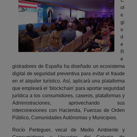
C
ol
e
gi
o
d
e
R
e
gistradores de España ha diseñado un ecosistema
digital de seguridad preventiva para evitar el fraude
en el alquiler turístico. Así, aplicará una plataforma
que empleará el ‘blockchain’ para aportar seguridad
jurídica a los consumidores, caseros, plataformas y
Administraciones, aprovechando sus
interconexiones con Hacienda, Fuerzas de Orden
Público, Comunidades Autónomas y Municipios.
Rocío Perteguer, vocal de Medio Ambiente y