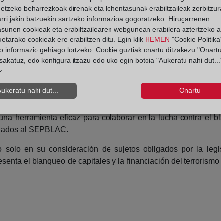
detzeko beharrezkoak direnak eta lehentasunak erabiltzaileak zerbitzur
rri jakin batzuekin sartzeko informazioa gogoratzeko. Hirugarrenen
asunen cookieak eta erabiltzailearen webgunean erabilera aztertzeko an
 son sujetos obligados en la normativa de prevención antiblanqu
etarako cookieak ere erabiltzen ditu. Egin klik
HEMEN
"Cookie Politika"
que recibe cada año más de 16.000 alertas procedentes de lo
o informazio gehiago lortzeko. Cookie guztiak onartu ditzakezu "Onartu
icio Ejecutivo de la Comisión de Prevención de Blanqueo de C
sakatuz, edo konfigura itzazu edo uko egin botoia "Aukeratu nahi dut...
z.
 esta larga lista de casos remitidos desde los Registros y, si 
e remite al SEPBLAC, adscrito al Banco de España, para que r
Aukeratu nahi dut...
Onartu
e solo un año antes.
na herramienta eficaz para colaborar en la lucha contra el 
adados al SEPBLAC.
no solo en su consideración de sujetos obligados por la legi
senta el blanqueo de capitales y la financiación del terrorismo