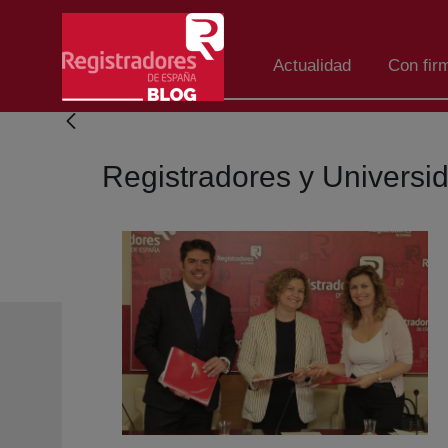
Eduki nagusira joan
Actualidad
Con fir
Registradores y Universi