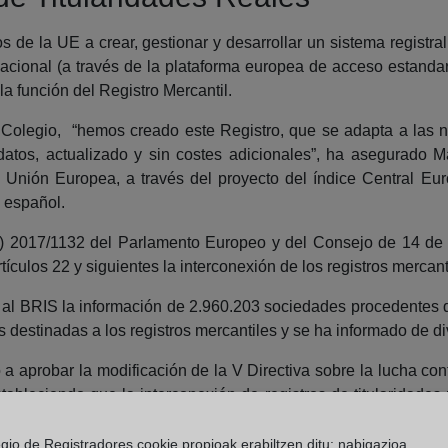
de la UE a crear, gestionar y desarrollar un sistema registral 
nacional (a través de la plataforma europea de acceso estanda
a función del Registro Mercantil.
 Colegio, “hemos creado este Registro, que se adapta a las n
 datos, actualizado y sin costes adicionales”, ha asegurado 
a Unión Europea, a través del proyecto del índice Central Eu
l español.
E) 2017/1132 del Parlamento Europeo y del Consejo de 14 de
culos 22 y siguientes la interconexión de los registros mercant
 al BRIS la información de 2.960.203 sociedades procedentes de
destinadas a los registros mercantiles y se ha informado de div
 aprobar la modificación de la V Directiva sobre la lucha cont
estableciendo que la interconexión de registros de titularidade
acia en la lucha contra el blanqueo de capitales y el terrorismo
egio de Registradores cookie propioak erabiltzen ditu: nabigazioa