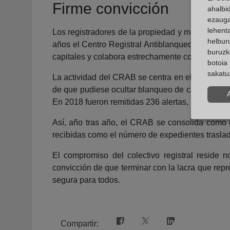
Firme convicción
ahalbi
ezauga
lehent
Los registradores de la propiedad y mercantiles
helburu
años el Centro Registral Antiblanqueo (CRAB), 
buruzk
capitales y colabora estrechamente con el Serv
botoia 
sakatu
La actividad del CRAB se centra en el análisis de
de que pudiese ocultar blanqueo de capitales, s
En 2018 fueron remitidas 236 alertas, 56 más qu
Así, año tras año, el CRAB se consolida como u
recibidas como el número de expedientes trasl
El compromiso del colectivo registral reside 
convicción de que terminar con la lacra que repre
segura para todos.
Compartir: