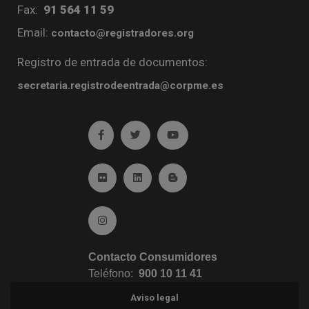
Fax:
91 564 11 59
Email:
contacto@registradores.org
Registro de entrada de documentos:
secretaria.registrodeentrada@corpme.es
Ir a facebook (abre en ventana nueva)
Ir a twitter (abre en ventana nueva)
Ir a YouTube (abre en venta
Ir a Flickr (abre en ventana nueva)
Ir a Linkedin (abre en ventana nueva)
Ir al Blog (abre en ventana n
Ir a Instagram (abre en ventana nueva)
Contacto Consumidores
Teléfono:
900 10 11 41
Aviso legal