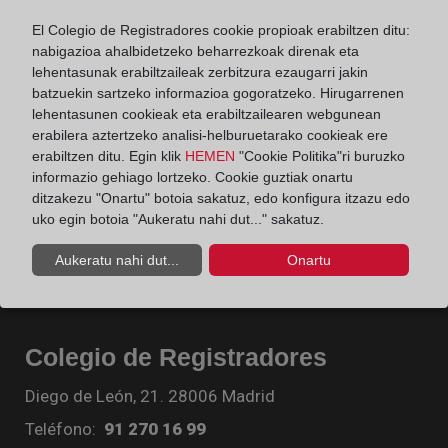
El Colegio de Registradores cookie propioak erabiltzen ditu:
nabigazioa ahalbidetzeko beharrezkoak direnak eta
lehentasunak erabiltzaileak zerbitzura ezaugarri jakin
batzuekin sartzeko informazioa gogoratzeko. Hirugarrenen
lehentasunen cookieak eta erabiltzailearen webgunean
erabilera aztertzeko analisi-helburuetarako cookieak ere
erabiltzen ditu. Egin klik
HEMEN
"Cookie Politika"ri buruzko
informazio gehiago lortzeko. Cookie guztiak onartu
ditzakezu "Onartu" botoia sakatuz, edo konfigura itzazu edo
uko egin botoia "Aukeratu nahi dut..." sakatuz.
Aukeratu nahi dut...
Onartu
Colegio de Registradores
Diego de León, 21. 28006 Madrid
Teléfono:
91 270 16 99