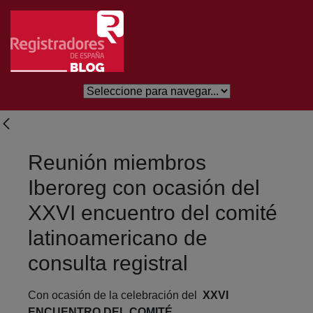
Eduki nagusira joan
Reunión miembros
Iberoreg con ocasión del
XXVI encuentro del comité
latinoamericano de
consulta registral
Con ocasión de la celebración del
XXVI
ENCUENTRO DEL COMITÉ