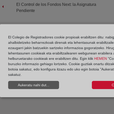
El Control de los Fondos Next: la Asignatura
Pendiente
Culmina el Proyecto Scripta Manent, dedicado a los
El Colegio de Registradores cookie propioak erabiltzen ditu: nabi
ahalbidetzeko beharrezkoak direnak eta lehentasunak erabiltzaile
Decanatos Autonómicos y Territoriales, y que
ezaugarri jakin batzuekin sartzeko informazioa gogoratzeko. Hir
conmemora el 160 aniversario de la Ley Hipotecaria
lehentasunen cookieak eta erabiltzailearen webgunean erabilera a
helburuetarako cookieak ere erabiltzen ditu. Egin klik
HEMEN
"Coo
buruzko informazio gehiago lortzeko. Cookie guztiak onartu ditza
botoia sakatuz, edo konfigura itzazu edo uko egin botoia "Aukeratu
sakatuz.
Aukeratu nahi dut...
O