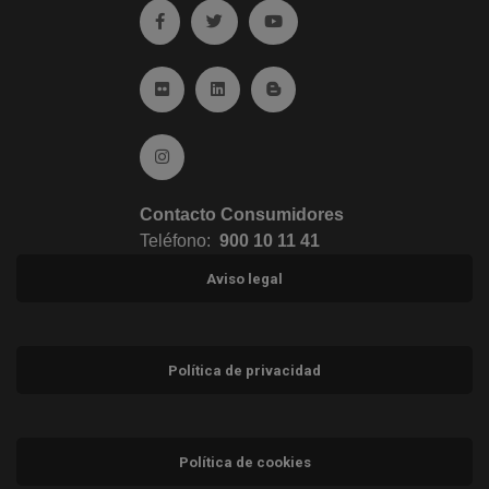
Ir a facebook (abre en ventana nueva)
Ir a twitter (abre en ventana nueva)
Ir a YouTube (abre en venta
Ir a Flickr (abre en ventana nueva)
Ir a Linkedin (abre en ventana nueva)
Ir al Blog (abre en ventana n
Ir a Instagram (abre en ventana nueva)
Contacto Consumidores
Teléfono:
900 10 11 41
Aviso legal
Política de privacidad
Política de cookies