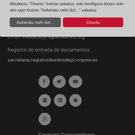
ditzakezu "Onartu" botoia sakatuz, edo konfigura itzazu edo
Diego de León, 21. 28006 Madrid
uko egin botoia "Aukeratu nahi dut..." sakatuz.
Teléfono:
91 270 16 99
Aukeratu nahi dut...
Onartu
Fax:
91 564 11 59
Email:
contacto@registradores.org
Registro de entrada de documentos:
secretaria.registrodeentrada@corpme.es
Ir a facebook (abre en ventana nueva)
Ir a twitter (abre en ventana nueva)
Ir a YouTube (abre en venta
Ir a Flickr (abre en ventana nueva)
Ir a Linkedin (abre en ventana nueva)
Ir al Blog (abre en ventana n
Ir a Instagram (abre en ventana nueva)
Contacto Consumidores