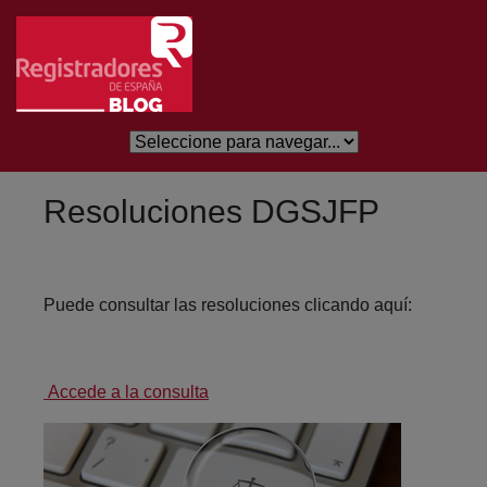
Eduki nagusira joan
Resoluciones DGSJFP
Puede consultar las resoluciones clicando aquí:
Accede a la consulta