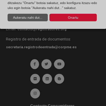
ditzakezu "Onartu" botoia sakatuz, edo konfigura itzazu edo
Diego de León, 21. 28006 Madrid
uko egin botoia "Aukeratu nahi dut..." sakatuz.
Teléfono:
91 270 16 99
Aukeratu nahi dut...
Onartu
Fax:
91 564 11 59
Email:
contacto@registradores.org
Registro de entrada de documentos:
secretaria.registrodeentrada@corpme.es
Ir a facebook (abre en ventana nueva)
Ir a twitter (abre en ventana nueva)
Ir a YouTube (abre en venta
Ir a Flickr (abre en ventana nueva)
Ir a Linkedin (abre en ventana nueva)
Ir al Blog (abre en ventana n
Ir a Instagram (abre en ventana nueva)
Contacto Consumidores