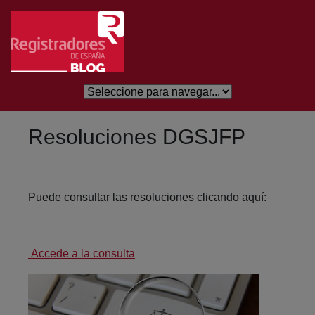
Eduki nagusira joan
Resoluciones DGSJFP
Puede consultar las resoluciones clicando aquí:
Accede a la consulta