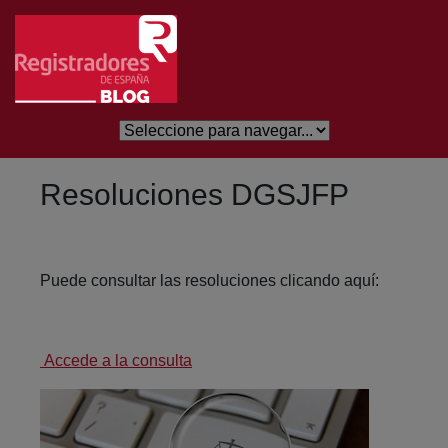
Eduki nagusira joan
Resoluciones DGSJFP
Puede consultar las resoluciones clicando aquí:
Accede a la consulta