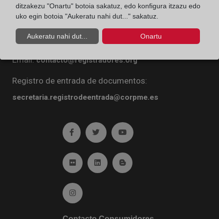
ditzakezu "Onartu" botoia sakatuz, edo konfigura itzazu edo
Diego de León, 21. 28006 Madrid
uko egin botoia "Aukeratu nahi dut..." sakatuz.
Teléfono:
91 270 16 99
Aukeratu nahi dut...
Onartu
Fax:
91 564 11 59
Email:
contacto@registradores.org
Registro de entrada de documentos:
secretaria.registrodeentrada@corpme.es
Ir a facebook (abre en ventana nueva)
Ir a twitter (abre en ventana nueva)
Ir a YouTube (abre en venta
Ir a Flickr (abre en ventana nueva)
Ir a Linkedin (abre en ventana nueva)
Ir al Blog (abre en ventana n
Ir a Instagram (abre en ventana nueva)
Contacto Consumidores