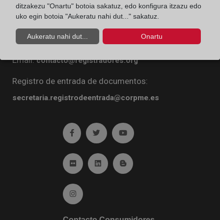
ditzakezu "Onartu" botoia sakatuz, edo konfigura itzazu edo
Diego de León, 21. 28006 Madrid
uko egin botoia "Aukeratu nahi dut..." sakatuz.
Teléfono:
91 270 16 99
Aukeratu nahi dut...
Onartu
Fax:
91 564 11 59
Email:
contacto@registradores.org
Registro de entrada de documentos:
secretaria.registrodeentrada@corpme.es
Ir a facebook (abre en ventana nueva)
Ir a twitter (abre en ventana nueva)
Ir a YouTube (abre en venta
Ir a Flickr (abre en ventana nueva)
Ir a Linkedin (abre en ventana nueva)
Ir al Blog (abre en ventana n
Ir a Instagram (abre en ventana nueva)
Contacto Consumidores