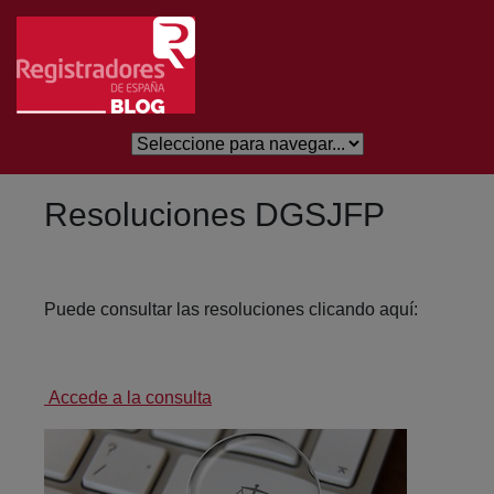
Eduki nagusira joan
Resoluciones DGSJFP
Puede consultar las resoluciones clicando aquí:
Accede a la consulta