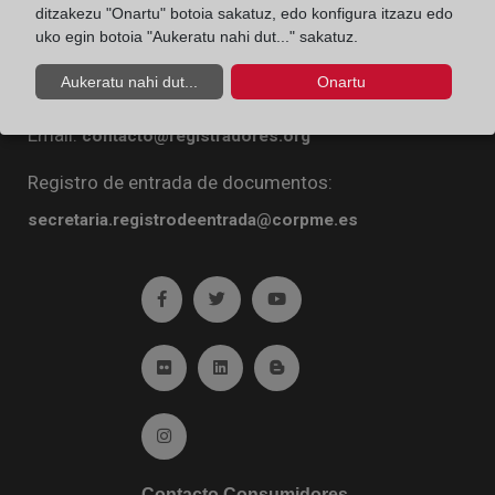
ditzakezu "Onartu" botoia sakatuz, edo konfigura itzazu edo
Diego de León, 21. 28006 Madrid
uko egin botoia "Aukeratu nahi dut..." sakatuz.
Teléfono:
91 270 16 99
Aukeratu nahi dut...
Onartu
Fax:
91 564 11 59
Email:
contacto@registradores.org
Registro de entrada de documentos:
secretaria.registrodeentrada@corpme.es
Ir a facebook (abre en ventana nueva)
Ir a twitter (abre en ventana nueva)
Ir a YouTube (abre en venta
Ir a Flickr (abre en ventana nueva)
Ir a Linkedin (abre en ventana nueva)
Ir al Blog (abre en ventana n
Ir a Instagram (abre en ventana nueva)
Contacto Consumidores