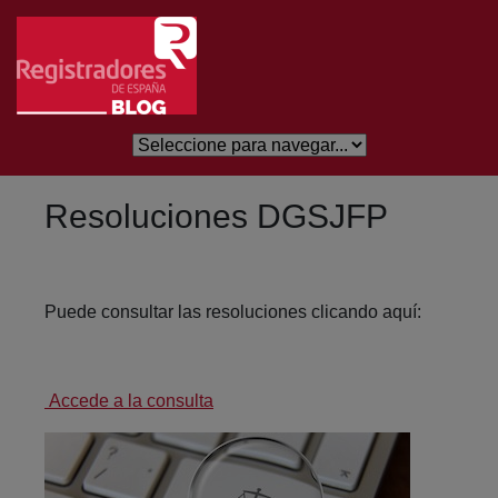
Eduki nagusira joan
Resoluciones DGSJFP
Puede consultar las resoluciones clicando aquí:
Accede a la consulta