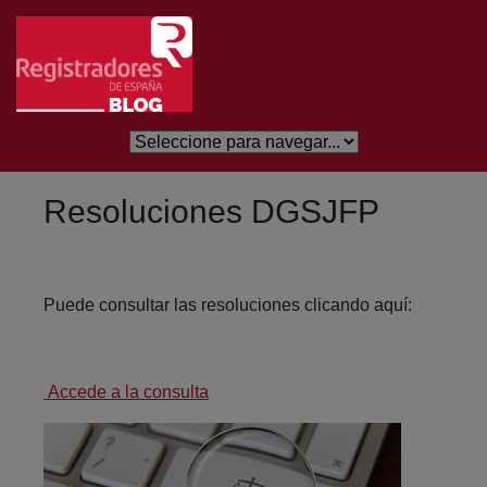
Eduki nagusira joan
Resoluciones DGSJFP
Puede consultar las resoluciones clicando aquí:
Accede a la consulta