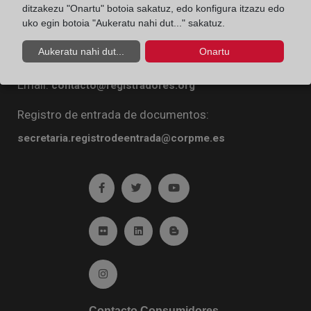
ditzakezu "Onartu" botoia sakatuz, edo konfigura itzazu edo
Diego de León, 21. 28006 Madrid
uko egin botoia "Aukeratu nahi dut..." sakatuz.
Teléfono:
91 270 16 99
Aukeratu nahi dut...
Onartu
Fax:
91 564 11 59
Email:
contacto@registradores.org
Registro de entrada de documentos:
secretaria.registrodeentrada@corpme.es
Ir a facebook (abre en ventana nueva)
Ir a twitter (abre en ventana nueva)
Ir a YouTube (abre en venta
Ir a Flickr (abre en ventana nueva)
Ir a Linkedin (abre en ventana nueva)
Ir al Blog (abre en ventana n
Ir a Instagram (abre en ventana nueva)
Contacto Consumidores