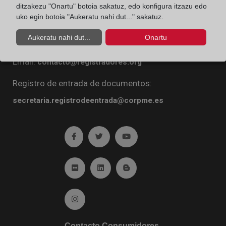
ditzakezu "Onartu" botoia sakatuz, edo konfigura itzazu edo
Diego de León, 21. 28006 Madrid
uko egin botoia "Aukeratu nahi dut..." sakatuz.
Teléfono:
91 270 16 99
Aukeratu nahi dut...
Onartu
Fax:
91 564 11 59
Email:
contacto@registradores.org
Registro de entrada de documentos:
secretaria.registrodeentrada@corpme.es
Ir a facebook (abre en ventana nueva)
Ir a twitter (abre en ventana nueva)
Ir a YouTube (abre en venta
Ir a Flickr (abre en ventana nueva)
Ir a Linkedin (abre en ventana nueva)
Ir al Blog (abre en ventana n
Ir a Instagram (abre en ventana nueva)
Contacto Consumidores