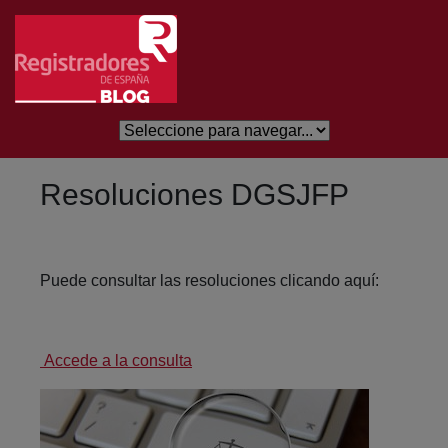
Eduki nagusira joan
Resoluciones DGSJFP
Puede consultar las resoluciones clicando aquí:
Accede a la consulta