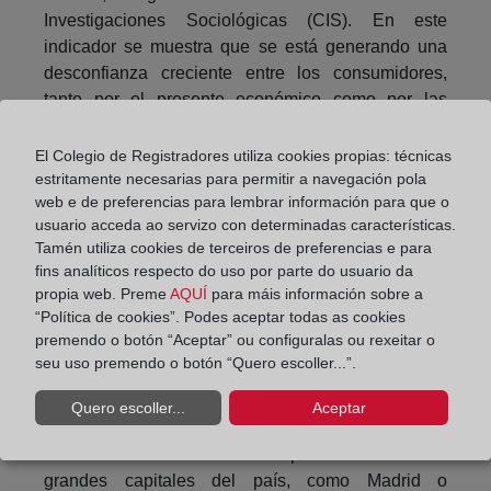
Investigaciones Sociológicas (CIS). En este
indicador se muestra que se está generando una
desconfianza creciente entre los consumidores,
tanto por el presente económico como por las
perspectivas de futuro que esperan.
El Colegio de Registradores utiliza cookies propias: técnicas
Operaciones adelantadas
estritamente necesarias para permitir a navegación pola
web e de preferencias para lembrar información para que o
usuario acceda ao servizo con determinadas características.
Finalmente, Acedo-Rico asegura que la entrada en
Tamén utiliza cookies de terceiros de preferencias e para
vigor de la Ley Hipotecaria en junio ha supuesto
fins analíticos respecto do uso por parte do usuario da
que muchas operaciones se adelantaran para
propia web. Preme
AQUÍ
para máis información sobre a
evitarla o que, por el contrario, se hayan retrasado
“Política de cookies”. Podes aceptar todas as cookies
hasta aclarar los nuevos trámites burocráticos. »
premendo o botón “Aceptar” ou configuralas ou rexeitar o
seu uso premendo o botón “Quero escoller...”.
A este respecto, afirma que «no estamos ante una
burbuja inmobiliaria, sino ante un crecimiento
Quero escoller...
Aceptar
asimétrico del mercado en España. Los aumentos
en las ventas se han venido produciendo en las
grandes capitales del país, como Madrid o