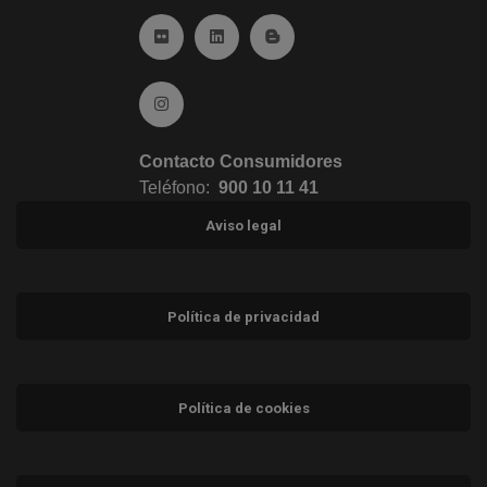
Ir a Flickr (abre en ventana nueva)
Ir a Linkedin (abre en ventana nueva)
Ir al Blog (abre en ventana n
Ir a Instagram (abre en ventana nueva)
Contacto Consumidores
Teléfono:
900 10 11 41
Aviso legal
Política de privacidad
Política de cookies