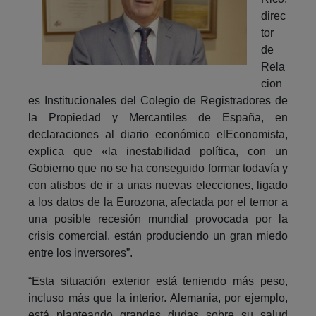
direc
tor
de
Rela
cion
es Institucionales del Colegio de Registradores de
la Propiedad y Mercantiles de España, en
declaraciones al diario económico elEconomista,
explica que «la inestabilidad política, con un
Gobierno que no se ha conseguido formar todavía y
con atisbos de ir a unas nuevas elecciones, ligado
a los datos de la Eurozona, afectada por el temor a
una posible recesión mundial provocada por la
crisis comercial, están produciendo un gran miedo
entre los inversores”.
“Esta situación exterior está teniendo más peso,
incluso más que la interior. Alemania, por ejemplo,
está planteando grandes dudas sobre su salud