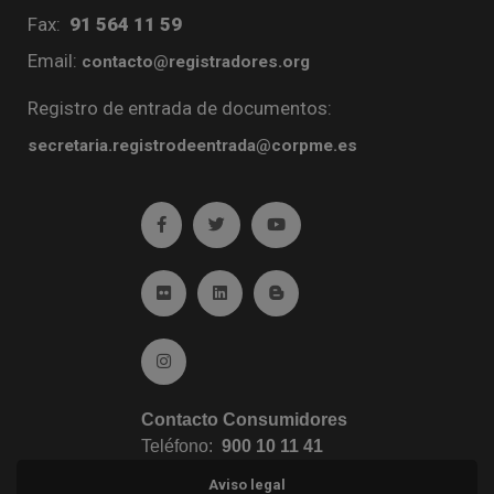
Fax:
91 564 11 59
Email:
contacto@registradores.org
Registro de entrada de documentos:
secretaria.registrodeentrada@corpme.es
Ir a facebook (abre en ventana nueva)
Ir a twitter (abre en ventana nueva)
Ir a YouTube (abre en venta
Ir a Flickr (abre en ventana nueva)
Ir a Linkedin (abre en ventana nueva)
Ir al Blog (abre en ventana n
Ir a Instagram (abre en ventana nueva)
Contacto Consumidores
Teléfono:
900 10 11 41
Aviso legal