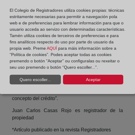
El Colegio de Registradores utiliza cookies propias: técnicas
“En el presente caso existe un acreedor con
estritamente necesarias para permitir a navegación pola
derecho inscrito con posterioridad a la hipoteca
web e de preferencias para lembrar información para que o
(anotación de embargo a favor de la TGSS), por lo
usuario acceda ao servizo con determinadas características.
que el registrador debe supeditar el acceso al
Tamén utiliza cookies de terceiros de preferencias e para
Registro de la Propiedad de la adjudicación y de la
fins analíticos respecto do uso por parte do usuario da
cancelación de cargas a que se respeten los límites
propia web. Preme
AQUÍ
para máis información sobre a
“Política de cookies”. Podes aceptar todas as cookies
de responsabilidad, lo que es obvio que no sucede
premendo o botón “Aceptar” ou configuralas ou rexeitar o
mientras que la sociedad demandante no consigne
seu uso premendo o botón “Quero escoller...”.
en el Juzgado a disposición de los acreedores
posteriores la diferencia que existe en su contra
Quero escoller...
Aceptar
entre el importe de la adjudicación y lo garantizado
por la hipoteca de modo individualizado por cada
concepto del crédito”.
Juan Carlos Casas Rojo es registrador de la
propiedad
*Artículo publicado en la revista Registradores