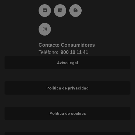
Ir a Flickr (abre en ventana nueva)
Ir a Linkedin (abre en ventana nueva)
Ir al Blog (abre en ventana n
Ir a Instagram (abre en ventana nueva)
Contacto Consumidores
Teléfono:
900 10 11 41
Aviso legal
Política de privacidad
Política de cookies