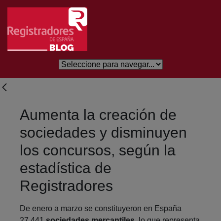
Skip to Main Content
Aumenta la creación de
sociedades y disminuyen
los concursos, según la
estadística de
Registradores
De enero a marzo se constituyeron en España
27.441
sociedades mercantiles
, lo que representa