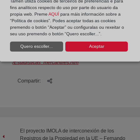
Tamén utiliza cookies de terceiros de preferencias e para
Comunidad Valenciana (-15,19).
fins analíticos respecto do uso por parte do usuario da
propia web. Preme
AQUÍ
para máis información sobre a
La información completa de la
Estadística
“Política de cookies”. Podes aceptar todas as cookies
premendo o botón “Aceptar” ou configuralas ou rexeitar o
Mercantil
del primer trimestre de 2014
del Colegio
seu uso premendo o botón “Quero escoller...”.
de Registradores
se puede consultar, por meses,
en el siguiente enlace:
Quero escoller...
Aceptar
https://www.registradores.org/estaticasm/Estadistica
/Estadisticas_mercantiles.htm
Compartir:
El proyecto IMOLA de interconexión de los
Registros de la Propiedad en la UE – Fernando