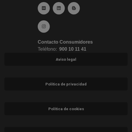
Ir a Flickr (abre en ventana nueva)
Ir a Linkedin (abre en ventana nueva)
Ir al Blog (abre en ventana n
Ir a Instagram (abre en ventana nueva)
Contacto Consumidores
Teléfono:
900 10 11 41
Aviso legal
Política de privacidad
Política de cookies