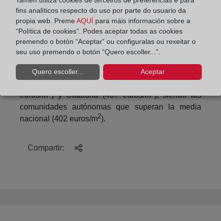
actividad económica el sector de naves industriales
fins analíticos respecto do uso por parte do usuario da
puede ir generando cierta recuperación de precios.
propia web. Preme
AQUÍ
para máis información sobre a
“Política de cookies”. Podes aceptar todas as cookies
Las diferencias territoriales también son
premendo o botón “Aceptar” ou configuralas ou rexeitar o
significativas. Baleares es la comunidad autónoma
seu uso premendo o botón “Quero escoller...”.
2
con mayores precios medios (780 euros/m
),
2
seguida de Comunidad de Madrid (779 euros/m
),
Quero escoller...
Aceptar
2
Canarias (629 euros/m
), País Vasco (626
2
2
euros/m
) y Cataluña (467 euros/m
), siendo las
comunidades autónomas que superan la media
2
nacional (402 euros/m
).
Compartir: