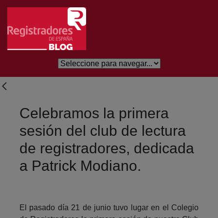
Skip to Main Content
Celebramos la primera
sesión del club de lectura
de registradores, dedicada
a Patrick Modiano.
El pasado día 21 de junio tuvo lugar en el Colegio