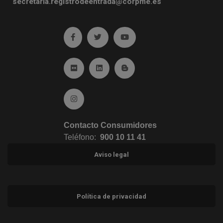
secretaria.registrodeentrada@corpme.es
Ir a facebook (abre en ventana nueva)
Ir a twitter (abre en ventana nueva)
Ir a YouTube (abre en venta
Ir a Flickr (abre en ventana nueva)
Ir a Linkedin (abre en ventana nueva)
Ir al Blog (abre en ventana n
Ir a Instagram (abre en ventana nueva)
Contacto Consumidores
Teléfono:
900 10 11 41
Aviso legal
Política de privacidad