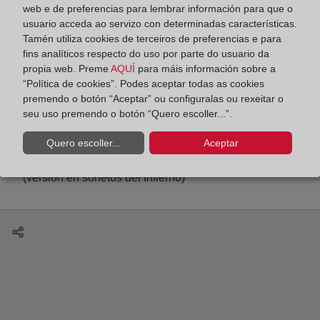
web e de preferencias para lembrar información para que o
usuario acceda ao servizo con determinadas características.
Nueva sesión del club de lectura del Colegio de
Tamén utiliza cookies de terceiros de preferencias e para
Registradores dedicada a Alice Munro.
fins analíticos respecto do uso por parte do usuario da
propia web. Preme
AQUÍ
para máis información sobre a
“Política de cookies”. Podes aceptar todas as cookies
premendo o botón “Aceptar” ou configuralas ou rexeitar o
seu uso premendo o botón “Quero escoller...”.
Encuentros del Colegio de Registradores.
Quero escoller...
Aceptar
Presentación del libro de María Purificación García
Herguedas, Aproximaciones a la Divina Comedia:
(versión en sonetos del Infierno)